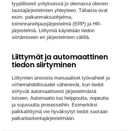
tyypillisesti yrityksessä jo olemassa olevien
taustajärjestelmien yhteyteen. Tällaisia ovat
esim. palkanmaksuohjelma,
toiminnanohjausjärjestelmä (ERP) ja HR-
järjestelmä. Liittymiä käytetään tiedon
siirtämiseen eri järjestelmien välillä.
Liittymät ja automaattinen
tiedon siirtyminen
Liittymien ansiosta manuaaliset työvaiheet ja
virhemahdollisuudet vähenevät, kun tiedot
siirtyvät automaattisesti järjestelmästä
toiseen. Automaatio tuo helppoutta, nopeutta
ja sujuvuutta prosesseihin. Esimerkiksi
palkkaliittymä vie hyväksytyt tiedot suoraan
palkanlaskentajärjestelmään.