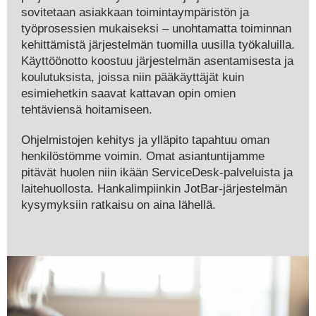
sovitetaan asiakkaan toimintaympäristön ja
työprosessien mukaiseksi – unohtamatta toiminnan
kehittämistä järjestelmän tuomilla uusilla työkaluilla.
Käyttöönotto koostuu järjestelmän asentamisesta ja
koulutuksista, joissa niin pääkäyttäjät kuin
esimiehetkin saavat kattavan opin omien
tehtäviensä hoitamiseen.
Ohjelmistojen kehitys ja ylläpito tapahtuu oman
henkilöstömme voimin. Omat asiantuntijamme
pitävät huolen niin ikään ServiceDesk-palveluista ja
laitehuollosta. Hankalimpiinkin JotBar-järjestelmän
kysymyksiin ratkaisu on aina lähellä.