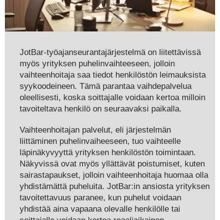
JotBar-työajanseurantajärjestelmä on liitettävissä
myös yrityksen puhelinvaihteeseen, jolloin
vaihteenhoitaja saa tiedot henkilöstön leimauksista
syykoodeineen. Tämä parantaa vaihdepalvelua
oleellisesti, koska soittajalle voidaan kertoa milloin
tavoiteltava henkilö on seuraavaksi paikalla.
Vaihteenhoitajan palvelut, eli järjestelmän
liittäminen puhelinvaiheeseen, tuo vaihteelle
läpinäkyvyyttä yrityksen henkilöstön toimintaan.
Näkyvissä ovat myös yllättävät poistumiset, kuten
sairastapaukset, jolloin vaihteenhoitaja huomaa olla
yhdistämättä puheluita. JotBar:in ansiosta yrityksen
tavoitettavuus paranee, kun puhelut voidaan
yhdistää aina vapaana olevalle henkilölle tai