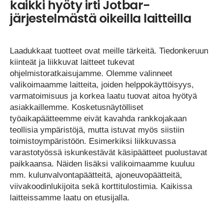
kaikki hyöty irti Jotbar-
järjestelmästä oikeilla laitteilla
Laadukkaat tuotteet ovat meille tärkeitä. Tiedonkeruun
kiinteät ja liikkuvat laitteet tukevat
ohjelmistoratkaisujamme. Olemme valinneet
valikoimaamme laitteita, joiden helppokäyttöisyys,
varmatoimisuus ja korkea laatu tuovat aitoa hyötyä
asiakkaillemme. Kosketusnäytölliset
työaikapäätteemme eivät kavahda rankkojakaan
teollisia ympäristöjä, mutta istuvat myös siistiin
toimistoympäristöön. Esimerkiksi liikkuvassa
varastotyössä iskunkestävät käsipäätteet puolustavat
paikkaansa. Näiden lisäksi valikoimaamme kuuluu
mm. kulunvalvontapäätteitä, ajoneuvopäätteitä,
viivakoodinlukijoita sekä korttitulostimia. Kaikissa
laitteissamme laatu on etusijalla.