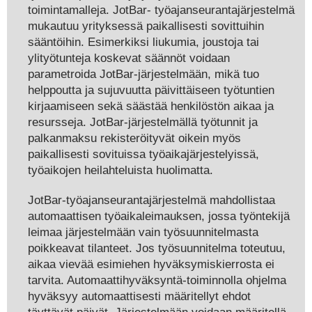
toimintamalleja. JotBar- työajanseurantajärjestelmä
mukautuu yrityksessä paikallisesti sovittuihin
sääntöihin. Esimerkiksi liukumia, joustoja tai
ylityötunteja koskevat säännöt voidaan
parametroida JotBar-järjestelmään, mikä tuo
helppoutta ja sujuvuutta päivittäiseen työtuntien
kirjaamiseen sekä säästää henkilöstön aikaa ja
resursseja. JotBar-järjestelmällä työtunnit ja
palkanmaksu rekisteröityvät oikein myös
paikallisesti sovituissa työaikajärjestelyissä,
työaikojen heilahteluista huolimatta.
JotBar-työajanseurantajärjestelmä mahdollistaa
automaattisen työaikaleimauksen, jossa työntekijä
leimaa järjestelmään vain työsuunnitelmasta
poikkeavat tilanteet. Jos työsuunnitelma toteutuu,
aikaa vievää esimiehen hyväksymiskierrosta ei
tarvita. Automaattihyväksyntä-toiminnolla ohjelma
hyväksyy automaattisesti määritellyt ehdot