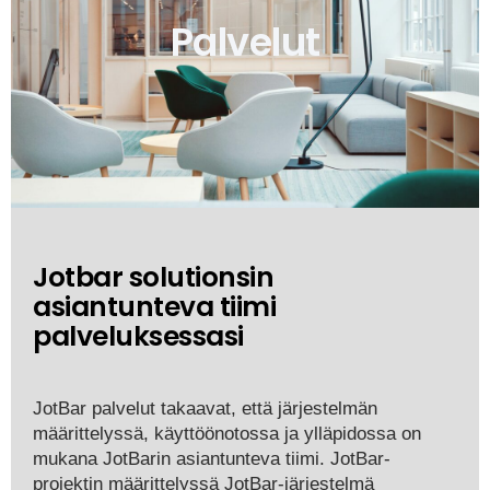
Palvelut
Jotbar solutionsin
asiantunteva tiimi
palveluksessasi
JotBar palvelut takaavat, että järjestelmän
määrittelyssä, käyttöönotossa ja ylläpidossa on
mukana JotBarin asiantunteva tiimi. JotBar-
projektin määrittelyssä JotBar-järjestelmä