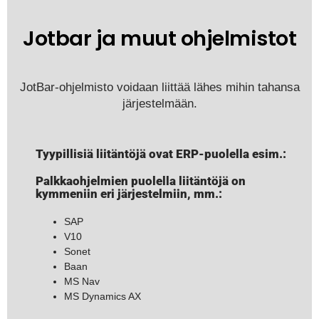
Jotbar ja muut ohjelmistot
JotBar-ohjelmisto voidaan liittää lähes mihin tahansa
järjestelmään.
Tyypillisiä liitäntöjä ovat ERP-puolella esim.:
Palkkaohjelmien puolella liitäntöjä on
kymmeniin eri järjestelmiin, mm.:
SAP
V10
Sonet
Baan
MS Nav
MS Dynamics AX