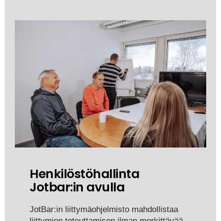
Henkilöstöhallinta
Jotbar:in avulla
JotBar:in liittymäohjelmisto mahdollistaa
liittymien toteuttamisen ilman merkittävää