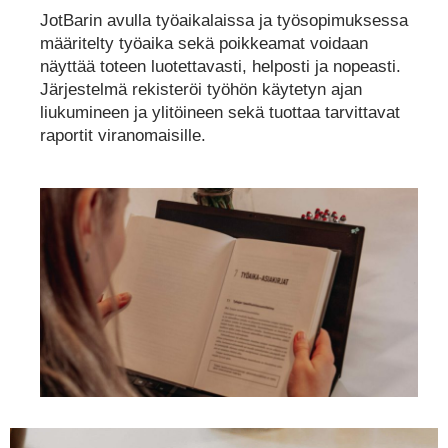
JotBarin avulla työaikalaissa ja työsopimuksessa
määritelty työaika sekä poikkeamat voidaan
näyttää toteen luotettavasti, helposti ja nopeasti.
Järjestelmä rekisteröi työhön käytetyn ajan
liukumineen ja ylitöineen sekä tuottaa tarvittavat
raportit viranomaisille.