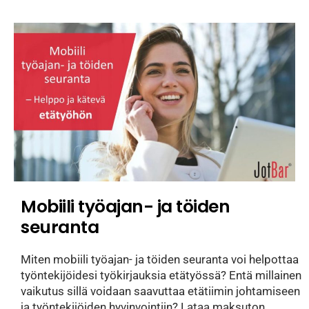
Mobiili työajan- ja töiden
seuranta
Miten mobiili työajan- ja töiden seuranta voi helpottaa
työntekijöidesi työkirjauksia etätyössä? Entä millainen
vaikutus sillä voidaan saavuttaa etätiimin johtamiseen
ja työntekijöiden hyvinvointiin? Lataa maksuton