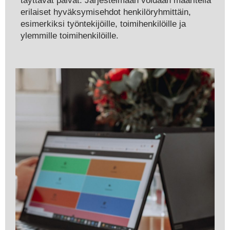
täyttävät päivät. Järjestelmään voidaan määritellä
erilaiset hyväksymisehdot henkilöryhmittäin,
esimerkiksi työntekijöille, toimihenkilöille ja
ylemmille toimihenkilöille.