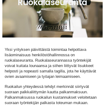
Ruokalaseuranta
Yksi yrityksen päivittäistä toimintaa helpottava
lisäominaisuus henkilöstöhallinnossa on
ruokalaseuranta. Ruokalaseurannassa työntekijät
voivat kuitata lounaansa ja siihen liittyvät lisukkeet
helposti ja nopeasti samalla tagilla, jota he käyttävät
ovien avaamiseen ja työajan leimaamiseen.
Ruokailun yhteydessä tehdyt merkinnät siirtyvät
suoraan palkkaliittymän kautta palkanmaksuun.
Palkanmaksussa ruokailun kustannukset veloitetaan
suoraan työntekijän palkasta toteuman mukaan.