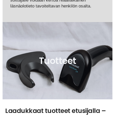
soittajalle voidaan kertoa reaaliaikainen
läsnäolotieto tavoiteltavan henkilön osalta.
Tuotteet
Laadukkaat tuotteet etusijalla –