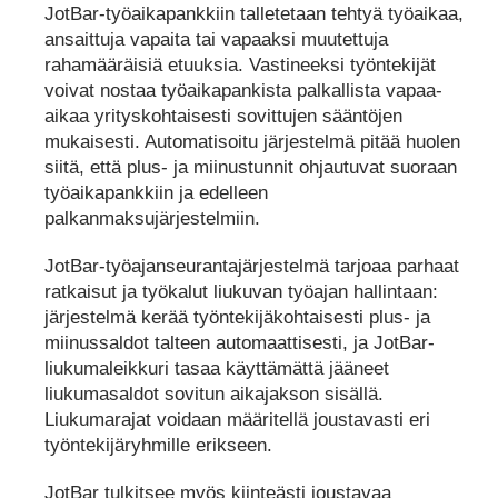
JotBar-työaikapankkiin talletetaan tehtyä työaikaa,
ansaittuja vapaita tai vapaaksi muutettuja
rahamääräisiä etuuksia. Vastineeksi työntekijät
voivat nostaa työaikapankista palkallista vapaa-
aikaa yrityskohtaisesti sovittujen sääntöjen
mukaisesti. Automatisoitu järjestelmä pitää huolen
siitä, että plus- ja miinustunnit ohjautuvat suoraan
työaikapankkiin ja edelleen
palkanmaksujärjestelmiin.
JotBar-työajanseurantajärjestelmä tarjoaa parhaat
ratkaisut ja työkalut liukuvan työajan hallintaan:
järjestelmä kerää työntekijäkohtaisesti plus- ja
miinussaldot talteen automaattisesti, ja JotBar-
liukumaleikkuri tasaa käyttämättä jääneet
liukumasaldot sovitun aikajakson sisällä.
Liukumarajat voidaan määritellä joustavasti eri
työntekijäryhmille erikseen.
JotBar tulkitsee myös kiinteästi joustavaa