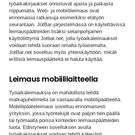
työaikakirjaukset onnistuvat ajasta ja paikasta
riippumatta. Web- ja mobiilileimaus ovat
erinomaisia ratkaisuja esimerkiksi etätyön
seurantaan. JotBar-järjestelmässä on käytettävissä
leimauspäätteiden lisäksi selainpohjainen
käyttöliittymä Jotbar.net, jolla työaikaleimaukset
voidaan tehdä suoraan omalta työasemalta.
JotBar.net soveltuu myös yhteiskäyttöön, mikäli
erillisiä leimauspäätteitä ei haluta käyttää.
Leimaus mobiililaitteella
Työaikaleimauksia on mahdollista tehdä
matkapuhelimella tai vastaavalla mobiilipäätteellä.
Mobiilipääteleimaus soveltuu erinomaisesti
yrityksiin, jossa työntekijät ovat paljon tien päällä
tai työmaalla poissa kiinteiden leimauspäätteiden
luota. Edistyneen sovelluksen avulla
työaikakirjaukset voidaan tehdä kätevästi