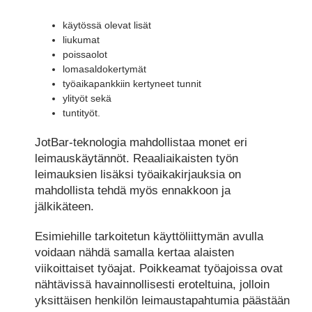
käytössä olevat lisät
liukumat
poissaolot
lomasaldokertymät
työaikapankkiin kertyneet tunnit
ylityöt sekä
tuntityöt.
JotBar-teknologia mahdollistaa monet eri
leimauskäytännöt. Reaaliaikaisten työn
leimauksien lisäksi työaikakirjauksia on
mahdollista tehdä myös ennakkoon ja
jälkikäteen.
Esimiehille tarkoitetun käyttöliittymän avulla
voidaan nähdä samalla kertaa alaisten
viikoittaiset työajat. Poikkeamat työajoissa ovat
nähtävissä havainnollisesti eroteltuina, jolloin
yksittäisen henkilön leimaustapahtumia päästään