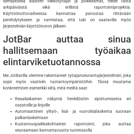
silmäyksellä alaisten viikkotyöajat ja poikkeamat, tekee tästä
arkipäiväistä eikä erillistä raportointiprojektia.
Käyttöönottovaiheessa kannattaa panostaa riittävään
perehdytykseen ja varmistaa, että tuki on saatavilla myös
järjestelmän käyttöönoton jälkeen.
JotBar auttaa sinua
hallitsemaan työaikaa
elintarviketuotannossa
Me JotBarilla olemme rakentaneet työajanseurantajärjestelmän, joka
sopii myös vaativiin tuotantoympäristöihin. Tässä muutama
konkreettinen esimerkki siitä, mitä meiltä saat:
Reaaliaikainen näkymä henkilöstön sijoittumisesta eri
osastoille ja linjoille
Automaattinen ylityö-, lisä- ja vuorolisälaskenta suoraan
palkanlaskentaan
Kustannuspaikkakohtainen raportointi, joka auttaa
seuraamaan kannattavuutta tuotetasolla