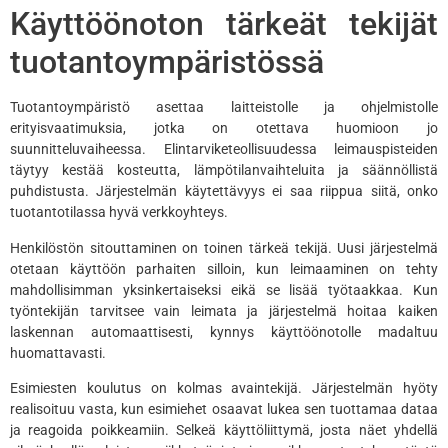
Käyttöönoton tärkeät tekijät
tuotantoympäristössä
Tuotantoympäristö asettaa laitteistolle ja ohjelmistolle
erityisvaatimuksia, jotka on otettava huomioon jo
suunnitteluvaiheessa. Elintarviketeollisuudessa leimauspisteiden
täytyy kestää kosteutta, lämpötilanvaihteluita ja säännöllistä
puhdistusta. Järjestelmän käytettävyys ei saa riippua siitä, onko
tuotantotilassa hyvä verkkoyhteys.
Henkilöstön sitouttaminen on toinen tärkeä tekijä. Uusi järjestelmä
otetaan käyttöön parhaiten silloin, kun leimaaminen on tehty
mahdollisimman yksinkertaiseksi eikä se lisää työtaakkaa. Kun
työntekijän tarvitsee vain leimata ja järjestelmä hoitaa kaiken
laskennan automaattisesti, kynnys käyttöönotolle madaltuu
huomattavasti.
Esimiesten koulutus on kolmas avaintekijä. Järjestelmän hyöty
realisoituu vasta, kun esimiehet osaavat lukea sen tuottamaa dataa
ja reagoida poikkeamiin. Selkeä käyttöliittymä, josta näet yhdellä