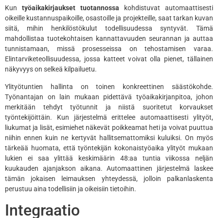
Kun
työaikakirjaukset tuotannossa
kohdistuvat automaattisesti
oikeille kustannuspaikoille, osastoille ja projekteille, saat tarkan kuvan
siitä, mihin henkilöstökulut todellisuudessa syntyvät. Tämä
mahdollistaa tuotekohtaisen kannattavuuden seurannan ja auttaa
tunnistamaan, missä prosesseissa on tehostamisen varaa.
Elintarviketeollisuudessa, jossa katteet voivat olla pienet, tällainen
näkyvyys on selkeä kilpailuetu.
Ylityötuntien hallinta on toinen konkreettinen säästökohde.
Työnantajan on lain mukaan pidettävä työaikakirjanpitoa, johon
merkitään tehdyt työtunnit ja niistä suoritetut korvaukset
työntekijöittäin. Kun järjestelmä erittelee automaattisesti ylityöt,
liukumat ja lisät, esimiehet näkevät poikkeamat heti ja voivat puuttua
niihin ennen kuin ne kertyvät hallitsemattomiksi kuluiksi. On myös
tärkeää huomata, että työntekijän kokonaistyöaika ylityöt mukaan
lukien ei saa ylittää keskimäärin 48:aa tuntia viikossa neljän
kuukauden ajanjakson aikana. Automaattinen järjestelmä laskee
tämän jokaisen leimauksen yhteydessä, jolloin palkanlaskenta
perustuu aina todellisiin ja oikeisiin tietoihin.
Integraatio