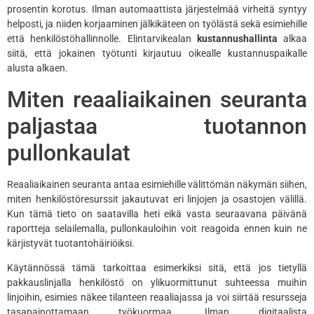
prosentin korotus. Ilman automaattista järjestelmää virheitä syntyy
helposti, ja niiden korjaaminen jälkikäteen on työlästä sekä esimiehille
että henkilöstöhallinnolle. Elintarvikealan
kustannushallinta
alkaa
siitä, että jokainen työtunti kirjautuu oikealle kustannuspaikalle
alusta alkaen.
Miten reaaliaikainen seuranta
paljastaa tuotannon
pullonkaulat
Reaaliaikainen seuranta antaa esimiehille välittömän näkymän siihen,
miten henkilöstöresurssit jakautuvat eri linjojen ja osastojen välillä.
Kun tämä tieto on saatavilla heti eikä vasta seuraavana päivänä
raportteja selailemalla, pullonkauloihin voit reagoida ennen kuin ne
kärjistyvät tuotantohäiriöiksi.
Käytännössä tämä tarkoittaa esimerkiksi sitä, että jos tietyllä
pakkauslinjalla henkilöstö on ylikuormittunut suhteessa muihin
linjoihin, esimies näkee tilanteen reaaliajassa ja voi siirtää resursseja
tasapainottamaan työkuormaa. Ilman digitaalista