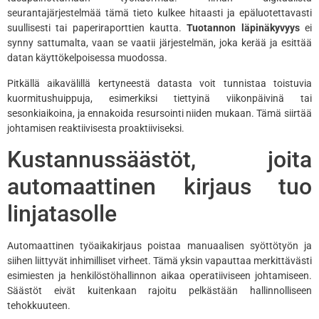
seurantajärjestelmää tämä tieto kulkee hitaasti ja epäluotettavasti
suullisesti tai paperiraporttien kautta.
Tuotannon läpinäkyvyys
ei
synny sattumalta, vaan se vaatii järjestelmän, joka kerää ja esittää
datan käyttökelpoisessa muodossa.
Pitkällä aikavälillä kertyneestä datasta voit tunnistaa toistuvia
kuormitushuippuja, esimerkiksi tiettyinä viikonpäivinä tai
sesonkiaikoina, ja ennakoida resursointi niiden mukaan. Tämä siirtää
johtamisen reaktiivisesta proaktiiviseksi.
Kustannussäästöt, joita
automaattinen kirjaus tuo
linjatasolle
Automaattinen työaikakirjaus poistaa manuaalisen syöttötyön ja
siihen liittyvät inhimilliset virheet. Tämä yksin vapauttaa merkittävästi
esimiesten ja henkilöstöhallinnon aikaa operatiiviseen johtamiseen.
Säästöt eivät kuitenkaan rajoitu pelkästään hallinnolliseen
tehokkuuteen.