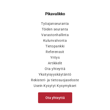
Pikavalikko
Työajanseuranta
Töiden seuranta
Varastonhallinta
Kulunvalvonta
Tietopankki
Referenssit
Yritys
Artikkelit
Ota yhteyttä
Yksityisyyskäytäntö
Rekisteri- ja tietosuojaseloste
Usein Kysytyt Kysymykset
Ota yhteyttä