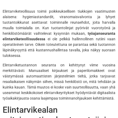
Elintarviketeollisuus toimii poikkeuksellisen tiukkojen vaatimusten
alaisena: hygieniastandardit, viranomaisvalvonta ja lyhyet
tuotantoikkunat asettavat toiminnalle reunaehdot, joita harvalla
muulla toimialalla on. Kun tuotantolinjat pyörivät vuorotyönä ja
henkilöstömäärät vaihtelevat kysynnän mukaan,
työajanseuranta
elintarviketeollisuudessa
ei ole pelkkä hallinnollinen rutiini vaan
operatiivinen tarve. Oikein toteutettuna se parantaa sekä tuotannon
läpinäkyvyyttä että kustannushallintaa tavalla, joka näkyy suoraan
tuloksessa.
Elintarviketuotannon seuranta on kehittynyt viime vuosina
merkittävästi. Manuaaliset kirjaukset ja paperilomakkeet ovat
väistymässä automaattisten järjestelmien tieltä, jotka tarjoavat
reaaliaikaisen näkymän siihen, missä henkilöstö on, mitä tehdään ja
kuinka kauan. Tämä muutos ei koske vain suurteollisuutta, vaan yhä
useammat keskikokoiset elintarvikeyritykset hyödyntävät digitaalista
työaikakirjausta osana laajempaa toiminnanohjauksen kehittämistä.
Elintarvikealan