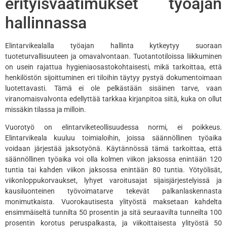
erityisvaatimukset työajan
hallinnassa
Elintarvikealalla työajan hallinta kytkeytyy suoraan
tuoteturvallisuuteen ja omavalvontaan. Tuotantotiloissa liikkuminen
on usein rajattua hygieniaosastokohtaisesti, mikä tarkoittaa, että
henkilöstön sijoittuminen eri tiloihin täytyy pystyä dokumentoimaan
luotettavasti. Tämä ei ole pelkästään sisäinen tarve, vaan
viranomaisvalvonta edellyttää tarkkaa kirjanpitoa siitä, kuka on ollut
missäkin tilassa ja milloin.
Vuorotyö on elintarviketeollisuudessa normi, ei poikkeus.
Elintarvikeala kuuluu toimialoihin, joissa säännöllinen työaika
voidaan järjestää jaksotyönä. Käytännössä tämä tarkoittaa, että
säännöllinen työaika voi olla kolmen viikon jaksossa enintään 120
tuntia tai kahden viikon jaksossa enintään 80 tuntia. Yötyölisät,
viikonloppukorvaukset, lyhyet varoitusajat sijaisjärjestelyissä ja
kausiluonteinen työvoimatarve tekevät palkanlaskennasta
monimutkaista. Vuorokautisesta ylityöstä maksetaan kahdelta
ensimmäiseltä tunnilta 50 prosentin ja sitä seuraavilta tunneilta 100
prosentin korotus peruspalkasta, ja viikoittaisesta ylityöstä 50