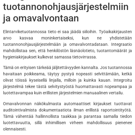
tuotannonohjausjärjestelmiin
ja omavalvontaan
Elintarviketuotannossa tieto ei saa jäädä siiloihin. Työaikakirjausten
arvo kasvaa moninkertaiseksi, kun ne yhdistetään
tuotannonohjausjärjestelmään ja omavalvontadataan. Integraatio
mahdollistaa sen, että henkilöstön läsnäolotieto, tuotantomäärät ja
hygieniakirjaukset kulkevat samassa tietovirrassa.
Tämä on erityisen tärkeää jäljitettävyyden kannalta. Jos tuotannossa
havaitaan poikkeama, täytyy pystyä nopeasti selvittämään, ketkä
olivat töissä kyseisellä linjalla, milloin ja kuinka kauan. Integroitu
järjestelmä tekee tästä selvitystyöstä huomattavasti nopeampaa ja
luotettavampaa kuin erillisten järjestelmien manuaalinen vertailu.
Omavalvonnan näkökulmasta automaattiset kirjaukset tuottavat
auditointivalmista dokumentaatiota ilman erillistä raportointityötä.
Tämä vähentää hallinnollista taakkaa ja parantaa samalla tiedon
luotettavuutta, sillä inhimillisen virheen mahdollisuus pienenee
olennaisesti.