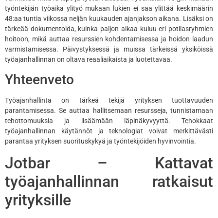
työntekijän työaika ylityö mukaan lukien ei saa ylittää keskimäärin
48:aa tuntia viikossa neljän kuukauden ajanjakson aikana. Lisäksi on
tärkeää dokumentoida, kuinka paljon aikaa kuluu eri potilasryhmien
hoitoon, mikä auttaa resurssien kohdentamisessa ja hoidon laadun
varmistamisessa. Päivystyksessä ja muissa tärkeissä yksiköissä
työajanhallinnan on oltava reaaliaikaista ja luotettavaa.
Yhteenveto
Työajanhallinta on tärkeä tekijä yrityksen tuottavuuden
parantamisessa. Se auttaa hallitsemaan resursseja, tunnistamaan
tehottomuuksia ja lisäämään läpinäkyvyyttä. Tehokkaat
työajanhallinnan käytännöt ja teknologiat voivat merkittävästi
parantaa yrityksen suorituskykyä ja työntekijöiden hyvinvointia.
Jotbar – Kattavat
työajanhallinnan ratkaisut
yrityksille