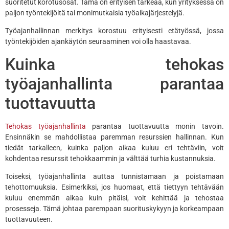
suoritetut korotusosat. Tämä on erityisen tärkeää, kun yrityksessä on
paljon työntekijöitä tai monimutkaisia työaikajärjestelyjä.
Työajanhallinnan merkitys korostuu erityisesti etätyössä, jossa
työntekijöiden ajankäytön seuraaminen voi olla haastavaa.
Kuinka tehokas
työajanhallinta parantaa
tuottavuutta
Tehokas työajanhallinta
parantaa tuottavuutta monin tavoin.
Ensinnäkin se mahdollistaa paremman resurssien hallinnan. Kun
tiedät tarkalleen, kuinka paljon aikaa kuluu eri tehtäviin, voit
kohdentaa resurssit tehokkaammin ja välttää turhia kustannuksia.
Toiseksi, työajanhallinta auttaa tunnistamaan ja poistamaan
tehottomuuksia. Esimerkiksi, jos huomaat, että tiettyyn tehtävään
kuluu enemmän aikaa kuin pitäisi, voit kehittää ja tehostaa
prosesseja. Tämä johtaa parempaan suorituskykyyn ja korkeampaan
tuottavuuteen.