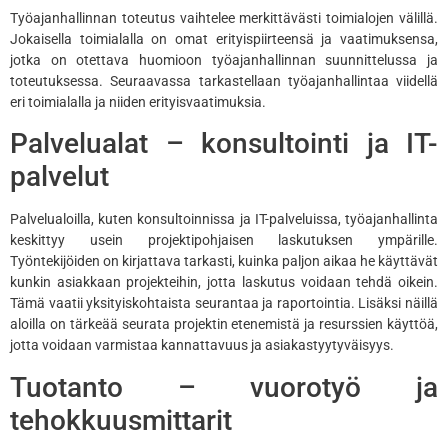
Työajanhallinnan toteutus vaihtelee merkittävästi toimialojen välillä.
Jokaisella toimialalla on omat erityispiirteensä ja vaatimuksensa,
jotka on otettava huomioon työajanhallinnan suunnittelussa ja
toteutuksessa. Seuraavassa tarkastellaan työajanhallintaa viidellä
eri toimialalla ja niiden erityisvaatimuksia.
Palvelualat – konsultointi ja IT-
palvelut
Palvelualoilla, kuten konsultoinnissa ja IT-palveluissa, työajanhallinta
keskittyy usein projektipohjaisen laskutuksen ympärille.
Työntekijöiden on kirjattava tarkasti, kuinka paljon aikaa he käyttävät
kunkin asiakkaan projekteihin, jotta laskutus voidaan tehdä oikein.
Tämä vaatii yksityiskohtaista seurantaa ja raportointia. Lisäksi näillä
aloilla on tärkeää seurata projektin etenemistä ja resurssien käyttöä,
jotta voidaan varmistaa kannattavuus ja asiakastyytyväisyys.
Tuotanto – vuorotyö ja
tehokkuusmittarit