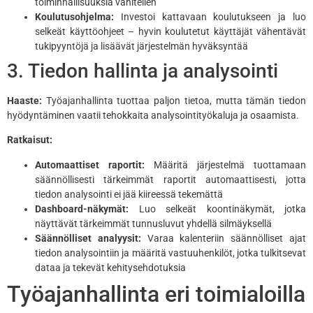
toiminnallisuuksia vähitellen
Koulutusohjelma:
Investoi kattavaan koulutukseen ja luo
selkeät käyttöohjeet – hyvin koulutetut käyttäjät vähentävät
tukipyyntöjä ja lisäävät järjestelmän hyväksyntää
3. Tiedon hallinta ja analysointi
Haaste:
Työajanhallinta tuottaa paljon tietoa, mutta tämän tiedon
hyödyntäminen vaatii tehokkaita analysointityökaluja ja osaamista.
Ratkaisut:
Automaattiset raportit:
Määritä järjestelmä tuottamaan
säännöllisesti tärkeimmät raportit automaattisesti, jotta
tiedon analysointi ei jää kiireessä tekemättä
Dashboard-näkymät:
Luo selkeät koontinäkymät, jotka
näyttävät tärkeimmät tunnusluvut yhdellä silmäyksellä
Säännölliset analyysit:
Varaa kalenteriin säännölliset ajat
tiedon analysointiin ja määritä vastuuhenkilöt, jotka tulkitsevat
dataa ja tekevät kehitysehdotuksia
Työajanhallinta eri toimialoilla