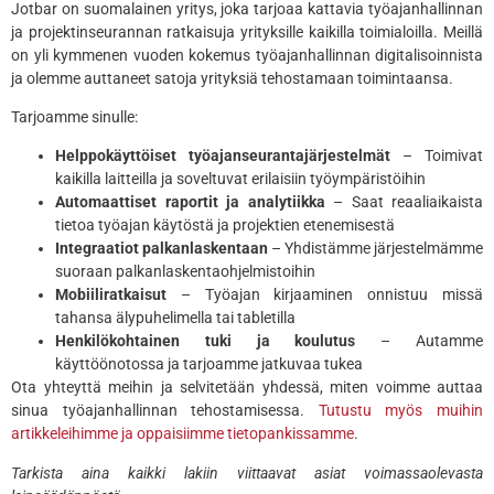
Jotbar on suomalainen yritys, joka tarjoaa kattavia työajanhallinnan
ja projektinseurannan ratkaisuja yrityksille kaikilla toimialoilla. Meillä
on yli kymmenen vuoden kokemus työajanhallinnan digitalisoinnista
ja olemme auttaneet satoja yrityksiä tehostamaan toimintaansa.
Tarjoamme sinulle:
Helppokäyttöiset työajanseurantajärjestelmät
– Toimivat
kaikilla laitteilla ja soveltuvat erilaisiin työympäristöihin
Automaattiset raportit ja analytiikka
– Saat reaaliaikaista
tietoa työajan käytöstä ja projektien etenemisestä
Integraatiot palkanlaskentaan
– Yhdistämme järjestelmämme
suoraan palkanlaskentaohjelmistoihin
Mobiiliratkaisut
– Työajan kirjaaminen onnistuu missä
tahansa älypuhelimella tai tabletilla
Henkilökohtainen tuki ja koulutus
– Autamme
käyttöönotossa ja tarjoamme jatkuvaa tukea
Ota yhteyttä meihin ja selvitetään yhdessä, miten voimme auttaa
sinua työajanhallinnan tehostamisessa.
Tutustu myös muihin
artikkeleihimme ja oppaisiimme tietopankissamme
.
Tarkista aina kaikki lakiin viittaavat asiat voimassaolevasta