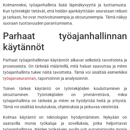
Kolmanneksi, työajanhallinta lisää läpinäkyvyyttä ja luottamusta.
Kun työntekijät tietävät, että heidän ajankäyttöään seurataan reilusti
ja tarkasti, he ovat motivoituneempia ja sitoutuneempia. Tämä näkyy
suoraan tuottavuuden parantumisena.
Parhaat työajanhallinnan
käytännöt
Parhaat työajanhallinnan käytännöt alkavat selkeistä tavoitteista ja
prosesseista. On tärkeää määritellä, mitä haluat saavuttaa ja miten
työajanhallinta tukee näitä tavoitteita. Tämä voi sisältää esimerkiksi
työajanseurannan
, raportoinnin ja analysoinnin.
Toinen tärkeä käytäntö on työntekijöiden kouluttaminen ja
sitouttaminen. Työntekijöiden on ymmärrettävä, miksi
työajanhallinta on tärkeää ja miten se hyödyttää heitä ja yritystä.
Tämä voi sisältää koulutuksia, ohjeistuksia ja jatkuvaa viestintää.
Kolmas käytäntö on teknologian hyödyntäminen. Nykyään on
saatavilla monia työkaluja ja sovelluksia, jotka helpottavat
työajanhallintaa. Näiden työkalujen avulla voit automatisoida monia