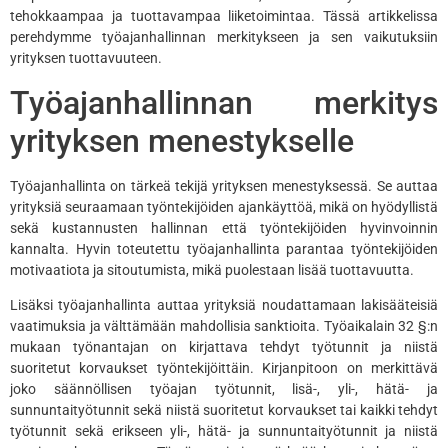
tehokkaampaa ja tuottavampaa liiketoimintaa. Tässä artikkelissa
perehdymme työajanhallinnan merkitykseen ja sen vaikutuksiin
yrityksen tuottavuuteen.
Työajanhallinnan merkitys
yrityksen menestykselle
Työajanhallinta on tärkeä tekijä yrityksen menestyksessä. Se auttaa
yrityksiä seuraamaan työntekijöiden ajankäyttöä, mikä on hyödyllistä
sekä kustannusten hallinnan että työntekijöiden hyvinvoinnin
kannalta. Hyvin toteutettu työajanhallinta parantaa työntekijöiden
motivaatiota ja sitoutumista, mikä puolestaan lisää tuottavuutta.
Lisäksi työajanhallinta auttaa yrityksiä noudattamaan lakisääteisiä
vaatimuksia ja välttämään mahdollisia sanktioita. Työaikalain 32 §:n
mukaan työnantajan on kirjattava tehdyt työtunnit ja niistä
suoritetut korvaukset työntekijöittäin. Kirjanpitoon on merkittävä
joko säännöllisen työajan työtunnit, lisä-, yli-, hätä- ja
sunnuntaityötunnit sekä niistä suoritetut korvaukset tai kaikki tehdyt
työtunnit sekä erikseen yli-, hätä- ja sunnuntaityötunnit ja niistä