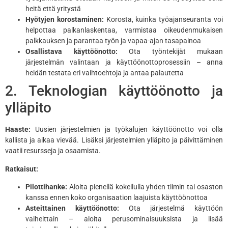
heitä että yritystä
Hyötyjen korostaminen:
Korosta, kuinka työajanseuranta voi
helpottaa palkanlaskentaa, varmistaa oikeudenmukaisen
palkkauksen ja parantaa työn ja vapaa-ajan tasapainoa
Osallistava käyttöönotto:
Ota työntekijät mukaan
järjestelmän valintaan ja käyttöönottoprosessiin – anna
heidän testata eri vaihtoehtoja ja antaa palautetta
2. Teknologian käyttöönotto ja
ylläpito
Haaste:
Uusien järjestelmien ja työkalujen käyttöönotto voi olla
kallista ja aikaa vievää. Lisäksi järjestelmien ylläpito ja päivittäminen
vaatii resursseja ja osaamista.
Ratkaisut:
Pilottihanke:
Aloita pienellä kokeilulla yhden tiimin tai osaston
kanssa ennen koko organisaation laajuista käyttöönottoa
Asteittainen käyttöönotto:
Ota järjestelmä käyttöön
vaiheittain – aloita perusominaisuuksista ja lisää