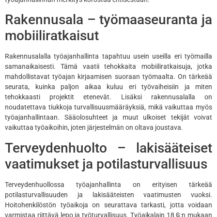
Rakennusala – työmaaseuranta ja
mobiiliratkaisut
Rakennusalalla työajanhallinta tapahtuu usein useilla eri työmailla
samanaikaisesti. Tämä vaatii tehokkaita mobiiliratkaisuja, jotka
mahdollistavat työajan kirjaamisen suoraan työmaalta. On tärkeää
seurata, kuinka paljon aikaa kuluu eri työvaiheisiin ja miten
tehokkaasti projektit etenevät. Lisäksi rakennusalalla on
noudatettava tiukkoja turvallisuusmääräyksiä, mikä vaikuttaa myös
työajanhallintaan. Sääolosuhteet ja muut ulkoiset tekijät voivat
vaikuttaa työaikoihin, joten järjestelmän on oltava joustava.
Terveydenhuolto – lakisääteiset
vaatimukset ja potilasturvallisuus
Terveydenhuollossa työajanhallinta on erityisen tärkeää
potilasturvallisuuden ja lakisääteisten vaatimusten vuoksi.
Hoitohenkilöstön työaikoja on seurattava tarkasti, jotta voidaan
varmistaa riittävä lepo ja työturvallisuus. Työaikalain 18 §:n mukaan