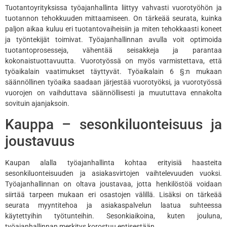
Tuotantoyrityksissa työajanhallinta liittyy vahvasti vuorotyöhön ja
tuotannon tehokkuuden mittaamiseen. On tärkeää seurata, kuinka
paljon aikaa kuluu eri tuotantovaiheisiin ja miten tehokkaasti koneet
ja työntekijät toimivat. Työajanhallinnan avulla voit optimoida
tuotantoprosesseja, vähentää seisakkeja ja parantaa
kokonaistuottavuutta. Vuorotyössä on myös varmistettava, että
työaikalain vaatimukset täyttyvät. Työaikalain 6 §:n mukaan
säännöllinen työaika saadaan järjestää vuorotyöksi, ja vuorotyössä
vuorojen on vaihduttava säännöllisesti ja muututtava ennakolta
sovituin ajanjaksoin.
Kauppa – sesonkiluonteisuus ja
joustavuus
Kaupan alalla työajanhallinta kohtaa erityisiä haasteita
sesonkiluonteisuuden ja asiakasvirtojen vaihtelevuuden vuoksi.
Työajanhallinnan on oltava joustavaa, jotta henkilöstöä voidaan
siirtää tarpeen mukaan eri osastojen välillä. Lisäksi on tärkeää
seurata myyntitehoa ja asiakaspalvelun laatua suhteessa
käytettyihin työtunteihin. Sesonkiaikoina, kuten jouluna,
työajanhallinnan merkitys korostuu entisestään.