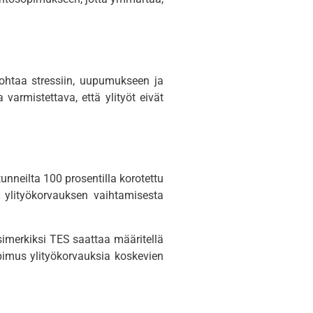
johtaa stressiin, uupumukseen ja
varmistettava, että ylityöt eivät
unneilta 100 prosentilla korotettu
 ylityökorvauksen vaihtamisesta
simerkiksi TES saattaa määritellä
pimus ylityökorvauksia koskevien