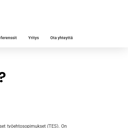
ferenssit
Yritys
Ota yhteyttä
?
iset työehtosopimukset (TES).
On