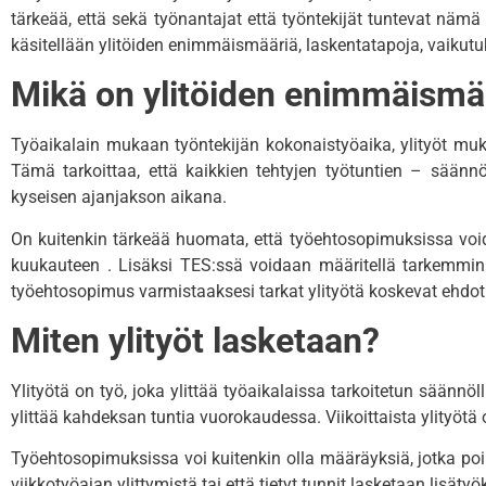
tärkeää, että sekä työnantajat että työntekijät tuntevat nä
käsitellään ylitöiden enimmäismääriä, laskentatapoja, vaikutu
Mikä on ylitöiden enimmäismä
Työaikalain mukaan työntekijän kokonaistyöaika, ylityöt muk
Tämä tarkoittaa, että kaikkien tehtyjen työtuntien – säännö
kyseisen ajanjakson aikana.
On kuitenkin tärkeää huomata, että työehtosopimuksissa void
kuukauteen
.
Lisäksi TES:ssä voidaan määritellä tarkemmin
työehtosopimus varmistaaksesi tarkat ylityötä koskevat ehdot
Miten ylityöt lasketaan?
Ylityötä on työ, joka ylittää työaikalaissa tarkoitetun säänn
ylittää kahdeksan tuntia vuorokaudessa.
Viikoittaista ylityötä
Työehtosopimuksissa voi kuitenkin olla määräyksiä, jotka poi
viikkotyöajan ylittymistä tai että tietyt tunnit lasketaan lisätyök