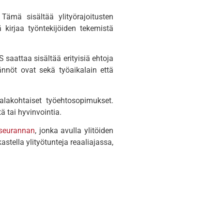
Tämä sisältää ylityörajoitusten
kirjaa työntekijöiden tekemistä
 saattaa sisältää erityisiä ehtoja
ännöt ovat sekä työaikalain että
alakohtaiset työehtosopimukset.
ä tai hyvinvointia.
nseurannan
, jonka avulla ylitöiden
stella ylityötunteja reaaliajassa,