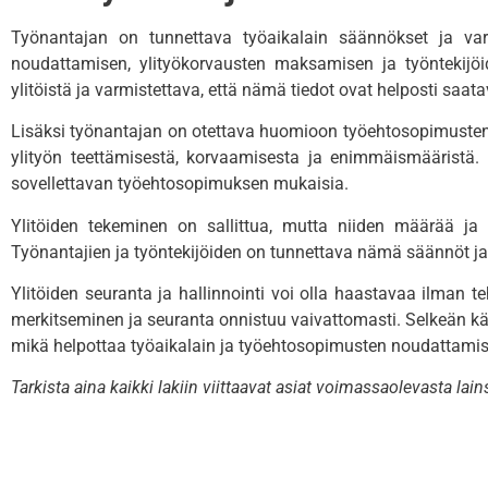
Työnantajan on tunnettava työaikalain säännökset ja varm
noudattamisen, ylityökorvausten maksamisen ja työntekijöi
ylitöistä ja varmistettava, että nämä tiedot ovat helposti saatav
Lisäksi työnantajan on otettava huomioon työehtosopimusten m
ylityön teettämisestä, korvaamisesta ja enimmäismääristä.
sovellettavan työehtosopimuksen mukaisia.
Ylitöiden tekeminen on sallittua, mutta niiden määrää ja 
Työnantajien ja työntekijöiden on tunnettava nämä säännöt ja va
Ylitöiden seuranta ja hallinnointi voi olla haastavaa ilman t
merkitseminen ja seuranta onnistuu vaivattomasti. Selkeän käyt
mikä helpottaa työaikalain ja työehtosopimusten noudattamis
Tarkista aina kaikki lakiin viittaavat asiat voimassaolevasta la