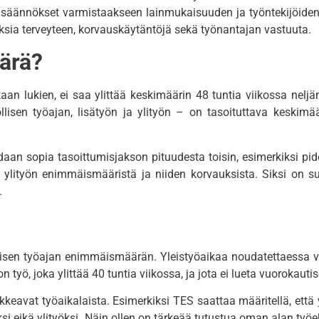
mä säännökset varmistaakseen lainmukaisuuden ja työntekijöiden
ksia terveyteen, korvauskäytäntöjä sekä työnantajan vastuuta.
ärä?
aan lukien, ei saa ylittää keskimäärin 48 tuntia viikossa nel
llisen työajan, lisätyön ja ylityön – on tasoituttava keskimää
aan sopia tasoittumisjakson pituudesta toisin, esimerkiksi pid
 ylityön enimmäismääristä ja niiden korvauksista.
Siksi on s
.
öllisen työajan enimmäismäärän.
Yleistyöaikaa noudatettaessa vu
 on työ, joka ylittää 40 tuntia viikossa, ja jota ei lueta vuorokautis
kkeavat työaikalaista.
Esimerkiksi TES saattaa määritellä, että 
si eikä ylityöksi.
Näin ollen on tärkeää tutustua oman alan työ