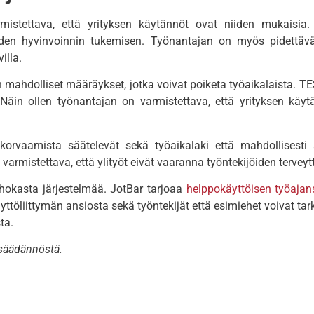
istettava, että yrityksen käytännöt ovat niiden mukaisia.
den hyvinvoinnin tukemisen.
Työnantajan on myös pidettävä 
illa.
ahdolliset määräykset, jotka voivat poiketa työaikalaista.
TES
Näin ollen työnantajan on varmistettava, että yrityksen käyt
korvaamista säätelevät sekä työaikalaki että mahdollisesti 
rmistettava, että ylityöt eivät vaaranna työntekijöiden terveytt
ehokasta järjestelmää. JotBar tarjoaa
helppokäyttöisen työaja
töliittymän ansiosta sekä työntekijät että esimiehet voivat tarka
ta.
insäädännöstä.