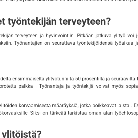
et työntekijän terveyteen?
ekijän terveyteen ja hyvinvointiin.
Pitkään jatkuva ylityö voi 
ksiin.
Työnantajien on seurattava työntekijöidensä työaikaa ja 
ta ensimmäiseltä ylityötunnilta 50 prosentilla ja seuraavilta t
orotettu palkka
.
Työnantaja ja työntekijä voivat myös sopia
ylitöiden korvaamisesta määräyksiä, jotka poikkeavat laista
.
E
korvauksille.
Siksi on tärkeää tarkistaa oman alan työehtoso
ylitöistä?