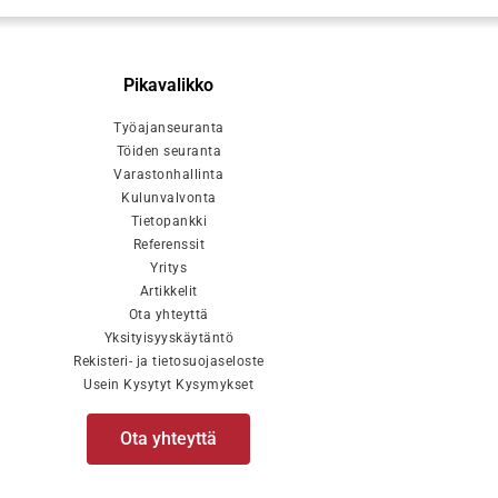
Pikavalikko
Työajanseuranta
Töiden seuranta
Varastonhallinta
Kulunvalvonta
Tietopankki
Referenssit
Yritys
Artikkelit
Ota yhteyttä
Yksityisyyskäytäntö
Rekisteri- ja tietosuojaseloste
Usein Kysytyt Kysymykset
Ota yhteyttä