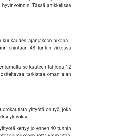
 hyvinvoinnin.
Tässä artikkelissa
jän kuukauden ajanjakson aikana
.
rin enintään 48 tuntiin viikossa
entämällä se kuuteen tai jopa 12
uositeltavaa tarkistaa oman alan
orokautista ylityötä on työ, joka
eksi ylityöksi.
ylityötä kertyy jo ennen 40 tunnin
ehtosopimukseen, jotta ymmärtää,