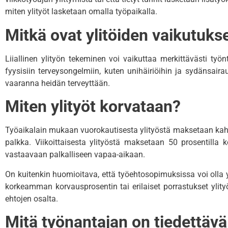
miten ylityöt lasketaan omalla työpaikalla.
Mitkä ovat ylitöiden vaikutuks
Liiallinen ylityön tekeminen voi vaikuttaa merkittävästi työnt
fyysisiin terveysongelmiin, kuten unihäiriöihin ja sydänsairau
vaaranna heidän terveyttään.
Miten ylityöt korvataan?
Työaikalain mukaan vuorokautisesta ylityöstä maksetaan kahdel
palkka.
Viikoittaisesta ylityöstä maksetaan 50 prosentilla k
vastaavaan palkalliseen vapaa-aikaan.
On kuitenkin huomioitava, että työehtosopimuksissa voi olla 
korkeamman korvausprosentin tai erilaiset porrastukset ylityö
ehtojen osalta.
Mitä työnantajan on tiedettävä 