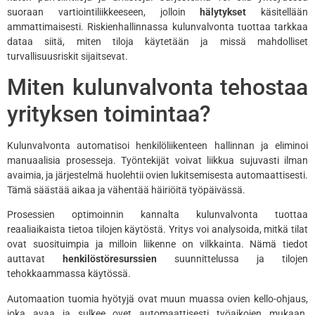
suoraan vartiointiliikkeeseen, jolloin
hälytykset
käsitellään
ammattimaisesti. Riskienhallinnassa kulunvalvonta tuottaa tarkkaa
dataa siitä, miten tiloja käytetään ja missä mahdolliset
turvallisuusriskit sijaitsevat.
Miten kulunvalvonta tehostaa
yrityksen toimintaa?
Kulunvalvonta automatisoi henkilöliikenteen hallinnan ja eliminoi
manuaalisia prosesseja. Työntekijät voivat liikkua sujuvasti ilman
avaimia, ja järjestelmä huolehtii ovien lukitsemisesta automaattisesti.
Tämä säästää aikaa ja vähentää häiriöitä työpäivässä.
Prosessien optimoinnin kannalta kulunvalvonta tuottaa
reaaliaikaista tietoa tilojen käytöstä. Yritys voi analysoida, mitkä tilat
ovat suosituimpia ja milloin liikenne on vilkkainta. Nämä tiedot
auttavat
henkilöstöresurssien
suunnittelussa ja tilojen
tehokkaammassa käytössä.
Automaation tuomia hyötyjä ovat muun muassa ovien kello-ohjaus,
joka avaa ja sulkee ovet automaattisesti työaikojen mukaan.