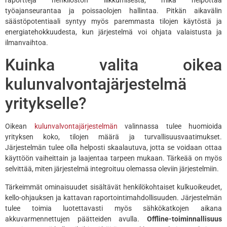
työajanseurantaa ja poissaolojen hallintaa. Pitkän aikavälin
säästöpotentiaali syntyy myös paremmasta tilojen käytöstä ja
energiatehokkuudesta, kun järjestelmä voi ohjata valaistusta ja
ilmanvaihtoa.
Kuinka valita oikea
kulunvalvontajärjestelmä
yritykselle?
Oikean
kulunvalvontajärjestelmän
valinnassa tulee huomioida
yrityksen koko, tilojen määrä ja turvallisuusvaatimukset.
Järjestelmän tulee olla helposti skaalautuva, jotta se voidaan ottaa
käyttöön vaiheittain ja laajentaa tarpeen mukaan. Tärkeää on myös
selvittää, miten järjestelmä integroituu olemassa oleviin järjestelmiin.
Tärkeimmät ominaisuudet sisältävät henkilökohtaiset kulkuoikeudet,
kello-ohjauksen ja kattavan raportointimahdollisuuden. Järjestelmän
tulee toimia luotettavasti myös sähkökatkojen aikana
akkuvarmennettujen päätteiden avulla.
Offline-toiminnallisuus