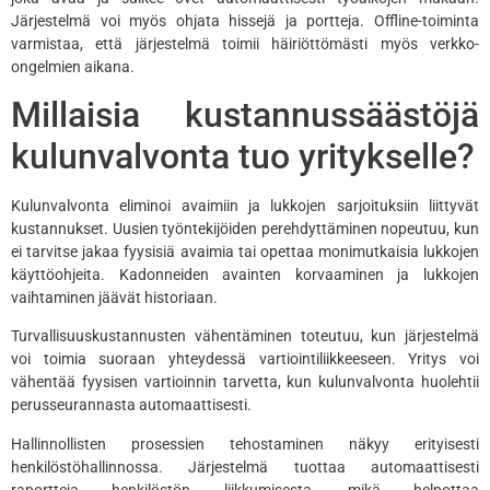
Järjestelmä voi myös ohjata hissejä ja portteja. Offline-toiminta
varmistaa, että järjestelmä toimii häiriöttömästi myös verkko-
ongelmien aikana.
Millaisia kustannussäästöjä
kulunvalvonta tuo yritykselle?
Kulunvalvonta eliminoi avaimiin ja lukkojen sarjoituksiin liittyvät
kustannukset. Uusien työntekijöiden perehdyttäminen nopeutuu, kun
ei tarvitse jakaa fyysisiä avaimia tai opettaa monimutkaisia lukkojen
käyttöohjeita. Kadonneiden avainten korvaaminen ja lukkojen
vaihtaminen jäävät historiaan.
Turvallisuuskustannusten vähentäminen toteutuu, kun järjestelmä
voi toimia suoraan yhteydessä vartiointiliikkeeseen. Yritys voi
vähentää fyysisen vartioinnin tarvetta, kun kulunvalvonta huolehtii
perusseurannasta automaattisesti.
Hallinnollisten prosessien tehostaminen näkyy erityisesti
henkilöstöhallinnossa. Järjestelmä tuottaa automaattisesti
raportteja henkilöstön liikkumisesta, mikä helpottaa