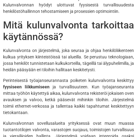
Kulunvalvonnan hyödyt ulottuvat fyysisestä turvallisuudesta
henkilöstöhallinnon tehostamiseen ja prosessien optimointiin.
Mitä kulunvalvonta tarkoittaa
käytännössä?
Kulunvalvonta on järjestelmä, joka seuraa ja ohjaa henkilöliikenteen
kulkua yrityksen kiinteistöissä tai alueilla. Se perustuu teknologiaan,
jossa henkilöt tunnistetaan kulkukorteilla, tägeillä tai älypuhelimilla, ja
heidän pääsyään eri tiloihin hallitaan keskitetysti.
Perinteisestä työajanseurannasta poiketen kulunvalvonta keskittyy
fyysiseen liikkumiseen
ja turvallisuuteen. Kun työajanseuranta
mittaa työhön käytettyä aikaa, kulunvalvonta rekisteröi jokaisen oven
avauksen ja valvoo, ketkä pääsevät mihinkin tiloihin. Järjestelmä
toimii ethernet-verkossa ja tallentaa kaikki tapahtumat keskitettyyn
tietokantaan.
Kulunvalvonnan sovellusalueita yrityksessä ovat muun muassa
tuotantotilojen valvonta, varastojen suojaus, toimistojen turvallisuus
ja vierailijoiden hallinta. Järjestelmä voidaan integroida osaksi