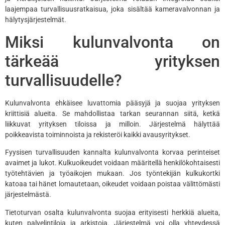
laajempaa turvallisuusratkaisua, joka sisältää kameravalvonnan ja
hälytysjärjestelmät.
Miksi kulunvalvonta on
tärkeää yrityksen
turvallisuudelle?
Kulunvalvonta ehkäisee luvattomia pääsyjä ja suojaa yrityksen
kriittisiä alueita. Se mahdollistaa tarkan seurannan siitä, ketkä
liikkuvat yrityksen tiloissa ja milloin. Järjestelmä hälyttää
poikkeavista toiminnoista ja rekisteröi kaikki avausyritykset.
Fyysisen turvallisuuden kannalta kulunvalvonta korvaa perinteiset
avaimet ja lukot. Kulkuoikeudet voidaan määritellä henkilökohtaisesti
työtehtävien ja työaikojen mukaan. Jos työntekijän kulkukortki
katoaa tai hänet lomautetaan, oikeudet voidaan poistaa välittömästi
järjestelmästä.
Tietoturvan osalta kulunvalvonta suojaa erityisesti herkkiä alueita,
kuten palvelintiloja ja arkistoja. Järjestelmä voi olla yhteydessä