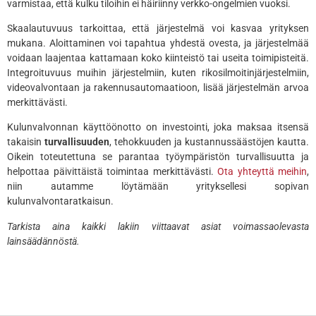
varmistaa, että kulku tiloihin ei häiriinny verkko-ongelmien vuoksi.
Skaalautuvuus tarkoittaa, että järjestelmä voi kasvaa yrityksen
mukana. Aloittaminen voi tapahtua yhdestä ovesta, ja järjestelmää
voidaan laajentaa kattamaan koko kiinteistö tai useita toimipisteitä.
Integroituvuus muihin järjestelmiin, kuten rikosilmoitinjärjestelmiin,
videovalvontaan ja rakennusautomaatioon, lisää järjestelmän arvoa
merkittävästi.
Kulunvalvonnan käyttöönotto on investointi, joka maksaa itsensä
takaisin
turvallisuuden
, tehokkuuden ja kustannussäästöjen kautta.
Oikein toteutettuna se parantaa työympäristön turvallisuutta ja
helpottaa päivittäistä toimintaa merkittävästi.
Ota yhteyttä meihin
,
niin autamme löytämään yrityksellesi sopivan
kulunvalvontaratkaisun.
Tarkista aina kaikki lakiin viittaavat asiat voimassaolevasta
lainsäädännöstä.