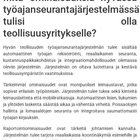
työajanseurantajärjestelmässä
tulisi olla
teollisuusyritykselle?
Hyvän teollisuuden työajanseurantajärjestelmän tulee sisältää
automaattinen työajan rekisteröinti, reaaliaikainen seuranta,
kustannuspaikkakohdistus ja integraatiomahdollisuudet olemassa
oleviin järjestelmiin. Järjestelmän on oltava luotettava ja kestävä
teollisuusympäristön vaatimuksissa.
Tärkeimmät ominaisuudet ovat monipuoliset leimaustavat, jotka
sopivat erilaisiin työpisteisiin. Järjestelmän tulee tukea sekä kiinteitä
leimauslaitteita että mobiiliratkaisuja. Automaattinen lisien, liukumien
ja ylitöiden laskenta säästää aikaa ja vähentää virheitä. Poissaolojen
hallinta ja lomasaldojen seuranta on integroitava saumattomasti
työajan kirjauksiin.
Raportointiominaisuudet ovat tärkeitä johtamisen kannalta.
Järjestelmän tulee tarjota reaaliaikaisia koontinäkymiä esimiehille ja