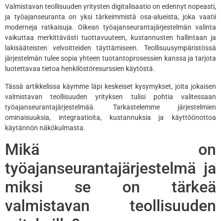
Valmistavan teollisuuden yritysten digitalisaatio on edennyt nopeasti,
ja työajanseuranta on yksi tärkeimmistä osa-alueista, joka vaatii
moderneja ratkaisuja. Oikean työajanseurantajärjestelmän valinta
vaikuttaa merkittävästi tuottavuuteen, kustannusten hallintaan ja
lakisääteisten velvoitteiden täyttämiseen. Teollisuusympäristössä
järjestelmän tulee sopia yhteen tuotantoprosessien kanssa ja tarjota
luotettavaa tietoa henkilöstöresurssien käytöstä.
Tässä artikkelissa käymme läpi keskeiset kysymykset, joita jokaisen
valmistavan teollisuuden yrityksen tulisi pohtia valitessaan
työajanseurantajärjestelmää. Tarkastelemme järjestelmien
ominaisuuksia, integraatioita, kustannuksia ja käyttöönottoa
käytännön näkökulmasta.
Mikä on
työajanseurantajärjestelmä ja
miksi se on tärkeä
valmistavan teollisuuden