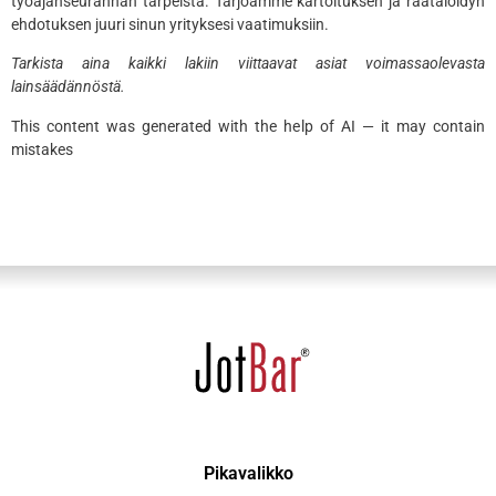
työajanseurannan tarpeista. Tarjoamme kartoituksen ja räätälöidyn
ehdotuksen juuri sinun yrityksesi vaatimuksiin.
Tarkista aina kaikki lakiin viittaavat asiat voimassaolevasta
lainsäädännöstä.
This content was generated with the help of AI — it may contain
mistakes
Pikavalikko