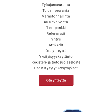
Työajanseuranta
Töiden seuranta
Varastonhallinta
Kulunvalvonta
Tietopankki
Referenssit
Yritys
Artikkelit
Ota yhteyttä
Yksityisyyskäytäntö
Rekisteri- ja tietosuojaseloste
Usein Kysytyt Kysymykset
Ota yhteyttä