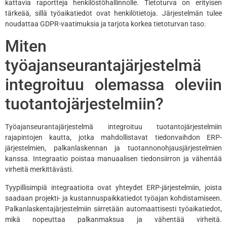
kattavia raportteja henkilöstöhallinnolle. Tietoturva on erityisen
tärkeää, sillä työaikatiedot ovat henkilötietoja. Järjestelmän tulee
noudattaa GDPR-vaatimuksia ja tarjota korkea tietoturvan taso.
Miten
työajanseurantajärjestelmä
integroituu olemassa oleviin
tuotantojärjestelmiin?
Työajanseurantajärjestelmä integroituu tuotantojärjestelmiin
rajapintojen kautta, jotka mahdollistavat tiedonvaihdon ERP-
järjestelmien, palkanlaskennan ja tuotannonohjausjärjestelmien
kanssa. Integraatio poistaa manuaalisen tiedonsiirron ja vähentää
virheitä merkittävästi.
Tyypillisimpiä integraatioita ovat yhteydet ERP-järjestelmiin, joista
saadaan projekti- ja kustannuspaikkatiedot työajan kohdistamiseen.
Palkanlaskentajärjestelmiin siirretään automaattisesti työaikatiedot,
mikä nopeuttaa palkanmaksua ja vähentää virheitä.