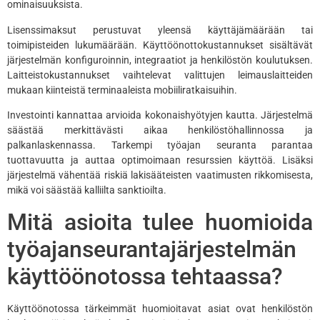
ominaisuuksista.
Lisenssimaksut perustuvat yleensä käyttäjämäärään tai
toimipisteiden lukumäärään. Käyttöönottokustannukset sisältävät
järjestelmän konfiguroinnin, integraatiot ja henkilöstön koulutuksen.
Laitteistokustannukset vaihtelevat valittujen leimauslaitteiden
mukaan kiinteistä terminaaleista mobiiliratkaisuihin.
Investointi kannattaa arvioida kokonaishyötyjen kautta. Järjestelmä
säästää merkittävästi aikaa henkilöstöhallinnossa ja
palkanlaskennassa. Tarkempi työajan seuranta parantaa
tuottavuutta ja auttaa optimoimaan resurssien käyttöä. Lisäksi
järjestelmä vähentää riskiä lakisääteisten vaatimusten rikkomisesta,
mikä voi säästää kalliilta sanktioilta.
Mitä asioita tulee huomioida
työajanseurantajärjestelmän
käyttöönotossa tehtaassa?
Käyttöönotossa tärkeimmät huomioitavat asiat ovat henkilöstön