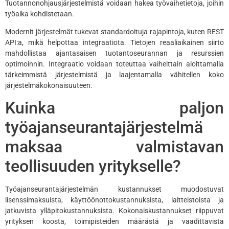
Tuotannonohjausjärjestelmistä voidaan hakea työvaihetietoja, joihin
työaika kohdistetaan.
Modernit järjestelmät tukevat standardoituja rajapintoja, kuten REST
API:a, mikä helpottaa integraatiota. Tietojen reaaliaikainen siirto
mahdollistaa ajantasaisen tuotantoseurannan ja resurssien
optimoinnin. Integraatio voidaan toteuttaa vaiheittain aloittamalla
tärkeimmistä järjestelmistä ja laajentamalla vähitellen koko
järjestelmäkokonaisuuteen.
Kuinka paljon
työajanseurantajärjestelmä
maksaa valmistavan
teollisuuden yritykselle?
Työajanseurantajärjestelmän kustannukset muodostuvat
lisenssimaksuista, käyttöönottokustannuksista, laitteistoista ja
jatkuvista ylläpitokustannuksista. Kokonaiskustannukset riippuvat
yrityksen koosta, toimipisteiden määrästä ja vaadittavista