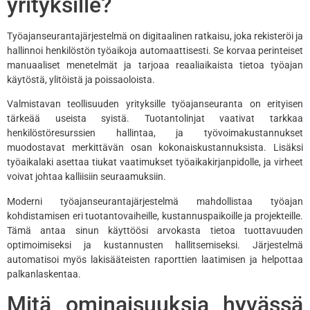
yrityksille?
Työajanseurantajärjestelmä on digitaalinen ratkaisu, joka rekisteröi ja
hallinnoi henkilöstön työaikoja automaattisesti. Se korvaa perinteiset
manuaaliset menetelmät ja tarjoaa reaaliaikaista tietoa työajan
käytöstä, ylitöistä ja poissaoloista.
Valmistavan teollisuuden yrityksille työajanseuranta on erityisen
tärkeää useista syistä. Tuotantolinjat vaativat tarkkaa
henkilöstöresurssien hallintaa, ja työvoimakustannukset
muodostavat merkittävän osan kokonaiskustannuksista. Lisäksi
työaikalaki asettaa tiukat vaatimukset työaikakirjanpidolle, ja virheet
voivat johtaa kalliisiin seuraamuksiin.
Moderni työajanseurantajärjestelmä mahdollistaa työajan
kohdistamisen eri tuotantovaiheille, kustannuspaikoille ja projekteille.
Tämä antaa sinun käyttöösi arvokasta tietoa tuottavuuden
optimoimiseksi ja kustannusten hallitsemiseksi. Järjestelmä
automatisoi myös lakisääteisten raporttien laatimisen ja helpottaa
palkanlaskentaa.
Mitä ominaisuuksia hyvässä