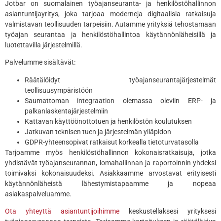
Jotbar on suomalainen työajanseuranta- ja henkilöstöhallinnon
asiantuntijayritys, joka tarjoaa moderneja digitaalisia ratkaisuja
valmistavan teollisuuden tarpeisiin. Autamme yrityksiä tehostamaan
työajan seurantaa ja henkilöstöhallintoa käytännönläheisillä ja
luotettavilla järjestelmillä.
Palvelumme sisältävät:
Räätälöidyt työajanseurantajärjestelmät
teollisuusympäristöön
Saumattoman integraation olemassa oleviin ERP- ja
palkanlaskentajärjestelmiin
Kattavan käyttöönottotuen ja henkilöstön koulutuksen
Jatkuvan teknisen tuen ja järjestelmän ylläpidon
GDPR-yhteensopivat ratkaisut korkealla tietoturvatasolla
Tarjoamme myös henkilöstöhallinnon kokonaisratkaisuja, jotka
yhdistävät työajanseurannan, lomahallinnan ja raportoinnin yhdeksi
toimivaksi kokonaisuudeksi. Asiakkaamme arvostavat erityisesti
käytännönläheistä lähestymistapaamme ja nopeaa
asiakaspalveluamme.
Ota yhteyttä asiantuntijoihimme
keskustellaksesi yrityksesi