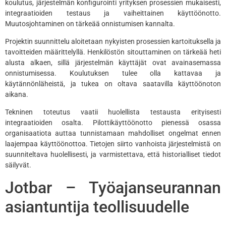
koulutus, järjestelmän konfigurointi yrityksen prosessien mukaisesti,
integraatioiden testaus ja vaiheittainen käyttöönotto.
Muutosjohtaminen on tärkeää onnistumisen kannalta.
Projektin suunnittelu aloitetaan nykyisten prosessien kartoituksella ja
tavoitteiden määrittelyllä. Henkilöstön sitouttaminen on tärkeää heti
alusta alkaen, sillä järjestelmän käyttäjät ovat avainasemassa
onnistumisessa. Koulutuksen tulee olla kattavaa ja
käytännönläheistä, ja tukea on oltava saatavilla käyttöönoton
aikana.
Tekninen toteutus vaatii huolellista testausta erityisesti
integraatioiden osalta. Pilottikäyttöönotto pienessä osassa
organisaatiota auttaa tunnistamaan mahdolliset ongelmat ennen
laajempaa käyttöönottoa. Tietojen siirto vanhoista järjestelmistä on
suunniteltava huolellisesti, ja varmistettava, että historialliset tiedot
säilyvät.
Jotbar – Työajanseurannan
asiantuntija teollisuudelle