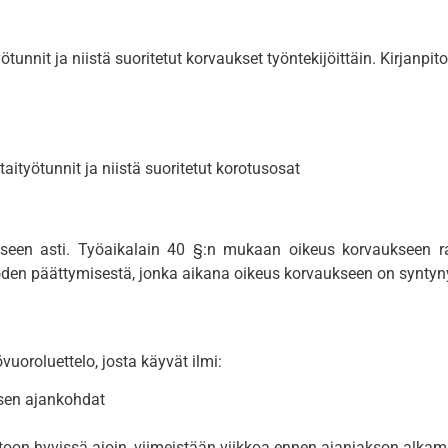
unnit ja niistä suoritetut korvaukset työntekijöittäin. Kirjanpit
taityötunnit ja niistä suoritetut korotusosat
iseen asti. Työaikalain 40 §:n mukaan oikeus korvaukseen r
oden päättymisestä, jonka aikana oikeus korvaukseen on syntyn
uoroluettelo, josta käyvät ilmi:
isen ajankohdat
ietoon hyvissä ajoin, viimeistään viikkoa ennen ajanjakson alkam