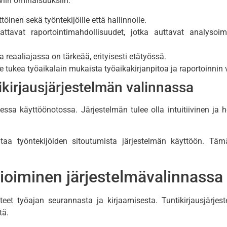
viin ominaisuuksiin:
öinen sekä työntekijöille että hallinnolle.
ttavat raportointimahdollisuudet, jotka auttavat analyso
reaaliajassa on tärkeää, erityisesti etätyössä.
e tukea työaikalain mukaista työaikakirjanpitoa ja raportoinnin
kirjausjärjestelmän valinnassa
sa käyttöönotossa. Järjestelmän tulee olla intuitiivinen ja he
aa työntekijöiden sitoutumista järjestelmän käyttöön. Täm
ioiminen järjestelmävalinnassa
tteet työajan seurannasta ja kirjaamisesta. Tuntikirjausjärjes
tä.