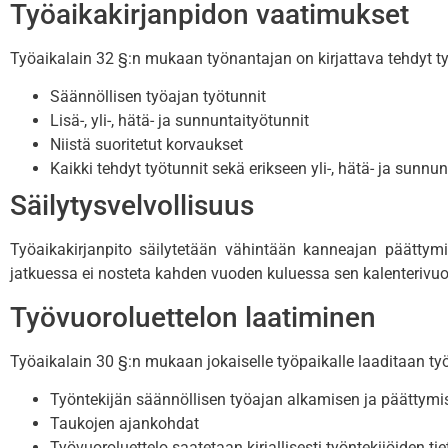
Työaikakirjanpidon vaatimukset
Työaikalain 32 §:n mukaan työnantajan on kirjattava tehdyt työt
Säännöllisen työajan työtunnit
Lisä-, yli-, hätä- ja sunnuntaityötunnit
Niistä suoritetut korvaukset
Kaikki tehdyt työtunnit sekä erikseen yli-, hätä- ja sunnun
Säilytysvelvollisuus
Työaikakirjanpito säilytetään vähintään kanneajan päättym
jatkuessa ei nosteta kahden vuoden kuluessa sen kalenterivu
Työvuoroluettelon laatiminen
Työaikalain 30 §:n mukaan jokaiselle työpaikalle laaditaan työv
Työntekijän säännöllisen työajan alkamisen ja päättym
Taukojen ajankohdat
Työvuoroluettelo saatetaan kirjallisesti työntekijöiden t