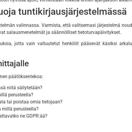
suoja tuntikirjausjärjestelmässä
rjestelmän valinnassa. Varmista, että valitsemasi järjestelmä nou
vat salausmenetelmät ja säännölliset tietoturvapäivitykset.
uksia, jotta vain valtuutetut henkilöt pääsevät käsiksi arkal
ittajalle
nnen päätöksentekoa:
sä niitä säilytetään?
illä perusteella?
jata tai poistaa omia tietojaan?
 millä perusteella?
udattavatko ne GDPR:ää?