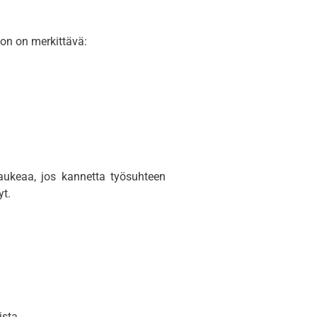
oon on merkittävä:
aukeaa, jos kannetta työsuhteen
yt.
ista