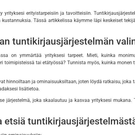
ty yrityksesi erityistarpeisiin ja tavoitteisiin. Tuntikirjausjärje
ä kustannuksia. Tässä artikkelissa käymme läpi keskeiset tekij
n tuntikirjausjärjestelmän vali
assa on ymmärtää yrityksesi tarpeet. Mieti, kuinka monimu
 eri toimipisteissä tai etätyössä? Tunnista myös, kuinka monen 
evat hinnoiltaan ja ominaisuuksiltaan, joten löydä ratkaisu, joka
daksesi lisätietoa.
tse järjestelmä, joka skaalautuu ja kasvaa yrityksesi mukana. 
etsiä tuntikirjausjärjestelmäst