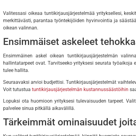
Valitessasi oikeaa tuntikirjausjärjestelmää yrityksellesi, keski
merkittävästi, parantaa työntekijöiden hyvinvointia ja säästä
oikean valinnan.
Ensimmäiset askeleet tehokkaa
Ensimmäinen askel oikean tuntikirjausjärjestelmän valinn
hallintatarpeet ovat. Tarvitseeko yrityksesi seurata työaikoja
tulee hallita.
Seuraavaksi arvioi budjettisi. Tuntikirjausjärjestelmät vaihtel
Voit tutustua
tuntikirjausjärjestelmän kustannussäästöihin
saa
Lopuksi ota huomioon yrityksesi tulevaisuuden tarpeet. Vali
palvelee sinua pitkällä aikavälillä.
Tärkeimmät ominaisuudet joita 