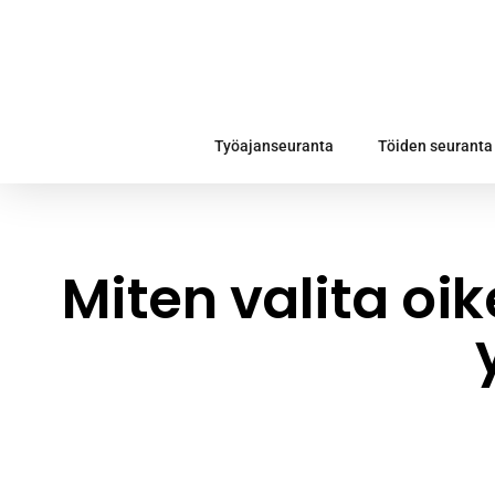
Työajanseuranta
Töiden seuranta
Miten valita oik