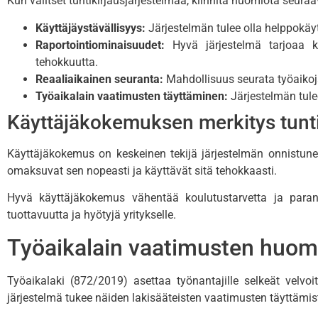
Kun valitset tuntikirjausjärjestelmää, kiinnitä huomiota seuraa
Käyttäjäystävällisyys:
Järjestelmän tulee olla helppokäytt
Raportointiominaisuudet:
Hyvä järjestelmä tarjoaa ka
tehokkuutta.
Reaaliaikainen seuranta:
Mahdollisuus seurata työaikoja 
Työaikalain vaatimusten täyttäminen:
Järjestelmän tule
Käyttäjäkokemuksen merkitys tunti
Käyttäjäkokemus on keskeinen tekijä järjestelmän onnistunees
omaksuvat sen nopeasti ja käyttävät sitä tehokkaasti.
Hyvä käyttäjäkokemus vähentää koulutustarvetta ja parant
tuottavuutta ja hyötyjä yritykselle.
Työaikalain vaatimusten huom
Työaikalaki (872/2019) asettaa työnantajille selkeät velvoi
järjestelmä tukee näiden lakisääteisten vaatimusten täyttämis