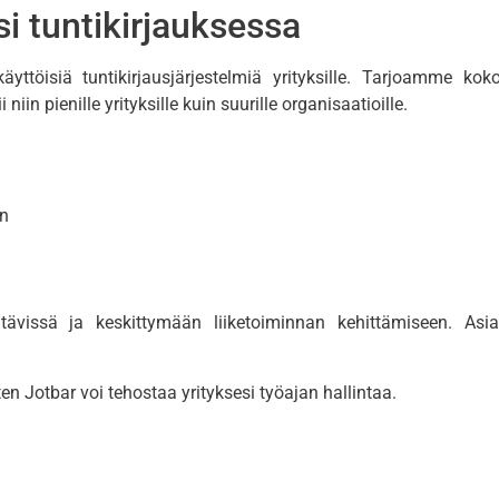
i tuntikirjauksessa
ttöisiä tuntikirjausjärjestelmiä yrityksille. Tarjoamme kok
iin pienille yrityksille kuin suurille organisaatioille.
on
tävissä ja keskittymään liiketoiminnan kehittämiseen. Asia
ten Jotbar voi tehostaa yrityksesi työajan hallintaa.