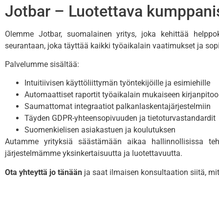
Jotbar – Luotettava kumppanis
Olemme Jotbar, suomalainen yritys, joka kehittää helppokäy
seurantaan, joka täyttää kaikki työaikalain vaatimukset ja sopii n
Palvelumme sisältää:
Intuitiivisen käyttöliittymän työntekijöille ja esimiehille
Automaattiset raportit työaikalain mukaiseen kirjanpito
Saumattomat integraatiot palkanlaskentajärjestelmiin
Täyden GDPR-yhteensopivuuden ja tietoturvastandardit
Suomenkielisen asiakastuen ja koulutuksen
Autamme yrityksiä säästämään aikaa hallinnollisissa teh
järjestelmämme yksinkertaisuutta ja luotettavuutta.
Ota yhteyttä jo tänään
ja saat ilmaisen konsultaation siitä, mi