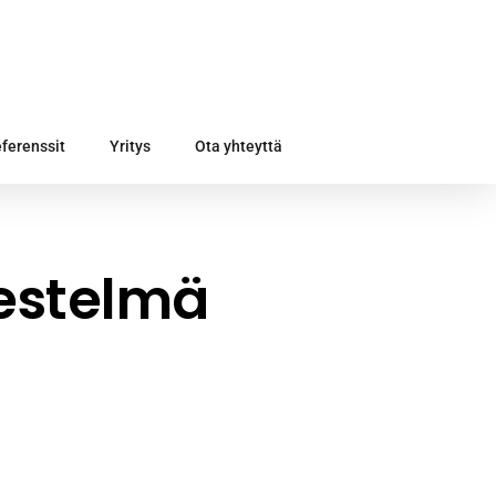
ferenssit
Yritys
Ota yhteyttä
jestelmä