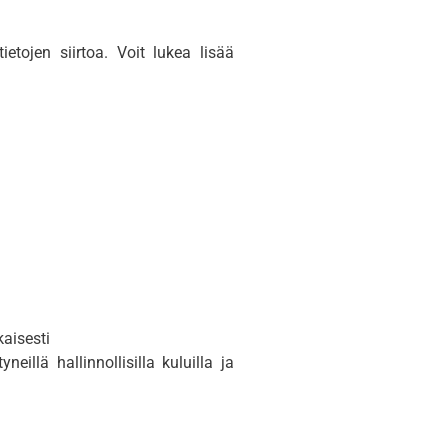
ietojen siirtoa. Voit lukea lisää
kaisesti
illä hallinnollisilla kuluilla ja