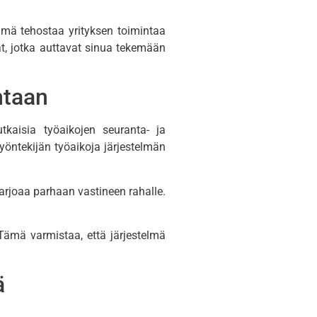
stelmä tehostaa yrityksen toimintaa
ät, jotka auttavat sinua tekemään
ntaan
tkaisia työaikojen seuranta- ja
työntekijän työaikoja järjestelmän
 tarjoaa parhaan vastineen rahalle.
Tämä varmistaa, että järjestelmä
ä