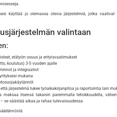
prosesseja.
sesi käyttää jo olemassa olevia järjestelmiä, jotka vaativat t
usjärjestelmän valintaan
en:
isteet, etätyön osuus ja erityisvaatimukset
tto, koulutus) 3-5 vuoden ajalle
minnot ja integraatiot
 yrityksesi mukana
etosuojakäytännöt
että järjestelmä tukee työaikakirjanpitoa ja raportointia lain mu
ka maksaa itsensä takaisin paremmalla tehokkuudella, vähentyne
– se säästää aikaa ja rahaa tulevaisuudessa.
insäädännöstä.