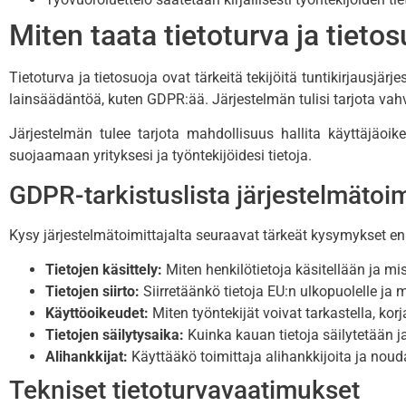
Miten taata tietoturva ja tieto
Tietoturva ja tietosuoja ovat tärkeitä tekijöitä tuntikirjausjä
lainsäädäntöä, kuten GDPR:ää. Järjestelmän tulisi tarjota vah
Järjestelmän tulee tarjota mahdollisuus hallita käyttäjäoike
suojaamaan yrityksesi ja työntekijöidesi tietoja.
GDPR-tarkistuslista järjestelmätoim
Kysy järjestelmätoimittajalta seuraavat tärkeät kysymykset e
Tietojen käsittely:
Miten henkilötietoja käsitellään ja mis
Tietojen siirto:
Siirretäänkö tietoja EU:n ulkopuolelle ja m
Käyttöoikeudet:
Miten työntekijät voivat tarkastella, kor
Tietojen säilytysaika:
Kuinka kauan tietoja säilytetään ja
Alihankkijat:
Käyttääkö toimittaja alihankkijoita ja no
Tekniset tietoturvavaatimukset