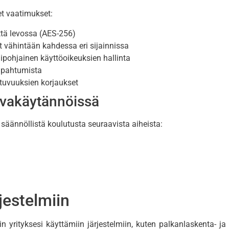
et vaatimukset:
että levossa (AES-256)
 vähintään kahdessa eri sijainnissa
ipohjainen käyttöoikeuksien hallinta
tapahtumista
ttuvuuksien korjaukset
rvakäytännöissä
 säännöllistä koulutusta seuraavista aiheista:
jestelmiin
n yrityksesi käyttämiin järjestelmiin, kuten palkanlaskenta- j