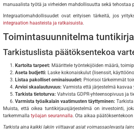
manuaalista työtä ja virheiden mahdollisuutta sekä tehostaa 
Integraatiomahdollisuudet ovat erityisen tärkeitä, jos yrityk
integraation haasteista ja ratkaisuista
.
Toimintasuunnitelma tuntikirja
Tarkistuslista päätöksentekoa vart
Kartoita tarpeet:
Määrittele työntekijöiden määrä, toimip
Aseta budjetti:
Laske kokonaiskulut (lisenssit, käyttööno
Listaa pakolliset ominaisuudet:
Priorisoi tärkeimmät toi
Arvioi skaalautuvuus:
Varmista että järjestelmä kasvaa
Tarkista tietoturva:
Vahvista GDPR-yhteensopivuus ja ti
Varmista työaikalain vaatimusten täyttyminen:
Tarkista 
Muista, että oikea tuntikirjausjärjestelmä on investointi, jo
tarkemmalla
työajan seurannalla
. Ota aikaa päätöksentekoon 
Tarkista aina kaikki lakiin viittaavat asiat voimassaolevasta la