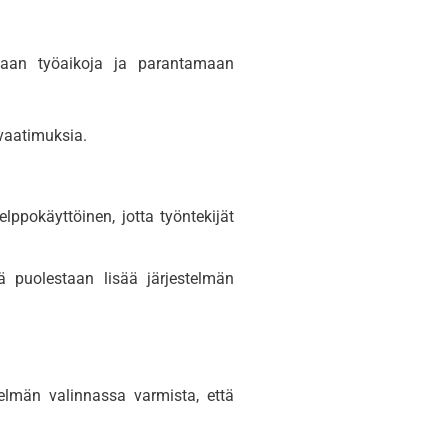
imaan työaikoja ja parantamaan
 vaatimuksia.
lppokäyttöinen, jotta työntekijät
ä puolestaan lisää järjestelmän
telmän valinnassa varmista, että