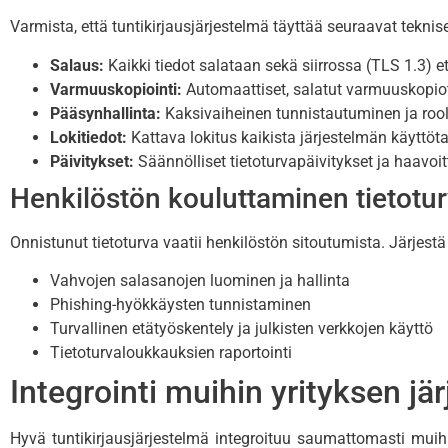
Varmista, että tuntikirjausjärjestelmä täyttää seuraavat teknis
Salaus:
Kaikki tiedot salataan sekä siirrossa (TLS 1.3) 
Varmuuskopiointi:
Automaattiset, salatut varmuuskopiot
Pääsynhallinta:
Kaksivaiheinen tunnistautuminen ja rool
Lokitiedot:
Kattava lokitus kaikista järjestelmän käyttö
Päivitykset:
Säännölliset tietoturvapäivitykset ja haavoi
Henkilöstön kouluttaminen tietotu
Onnistunut tietoturva vaatii henkilöstön sitoutumista. Järjestä
Vahvojen salasanojen luominen ja hallinta
Phishing-hyökkäysten tunnistaminen
Turvallinen etätyöskentely ja julkisten verkkojen käyttö
Tietoturvaloukkauksien raportointi
Integrointi muihin yrityksen jär
Hyvä tuntikirjausjärjestelmä integroituu saumattomasti muihi