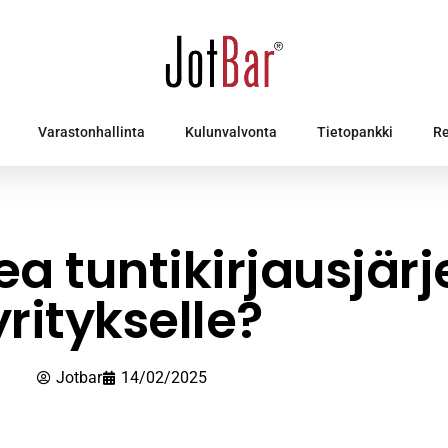
Varastonhallinta
Kulunvalvonta
Tietopankki
Re
ea tuntikirjausjär
yritykselle?
Jotbar
14/02/2025