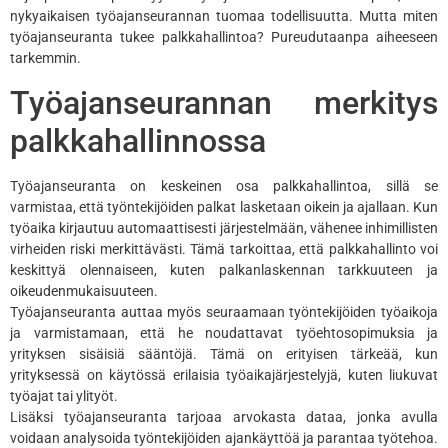
nykyaikaisen työajanseurannan tuomaa todellisuutta. Mutta miten
työajanseuranta tukee palkkahallintoa? Pureudutaanpa aiheeseen
tarkemmin.
Työajanseurannan merkitys
palkkahallinnossa
Työajanseuranta on keskeinen osa palkkahallintoa, sillä se
varmistaa, että työntekijöiden palkat lasketaan oikein ja ajallaan. Kun
työaika kirjautuu automaattisesti järjestelmään, vähenee inhimillisten
virheiden riski merkittävästi. Tämä tarkoittaa, että palkkahallinto voi
keskittyä olennaiseen, kuten palkanlaskennan tarkkuuteen ja
oikeudenmukaisuuteen.
Työajanseuranta auttaa myös seuraamaan työntekijöiden työaikoja
ja varmistamaan, että he noudattavat työehtosopimuksia ja
yrityksen sisäisiä sääntöjä. Tämä on erityisen tärkeää, kun
yrityksessä on käytössä erilaisia työaikajärjestelyjä, kuten liukuvat
työajat tai ylityöt.
Lisäksi työajanseuranta tarjoaa arvokasta dataa, jonka avulla
voidaan analysoida työntekijöiden ajankäyttöä ja parantaa työtehoa.