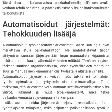
Tämä data on kullanarvoista palkkahallinnolle, sillä sen avulla
voidaan tehdä perusteltuja päätöksiä esimerkiksi palkankorotuksista
tai bonuksista.
Automatisoidut järjestelmät:
Tehokkuuden lisääjä
Automatisoidut työajanseurantajärjestelmät, kuten JotBar, tuovat
merkittäviä etuja palkkahallintoon. Ne mahdollistavat tiedon
siirtymisen suoraan järjestelmään ilman manuaalista kirjaamista,
mikä säästää aikaa ja vähentää virheiden määrää. Tämä on erityisen
tärkeää suurissa organisaatioissa, joissa työntekijöiden määrä on
suuri ja manuaalinen kirjaaminen olisi työlästä ja altistaisi virheille.
Automatisoidut järjestelmät voivat myös tulkita eri toimialojen
työehtosopimuksia ja yrityskohtaisia toimintamalleja. Tämä
tarkoittaa, että järjestelmä voi automaattisesti huomioida esimerkiksi
ylityöt, liukumat ja muut työaikajärjestelyt, mikä tekee
palkanlaskennasta sujuvampaa ja tarkempaa.
Lisäksi automatisoidut järjestelmät tarjoavat reaaliaikaista tietoa
työntekijöiden työajoista, mikä helpottaa palkkahallinnon työtä ja