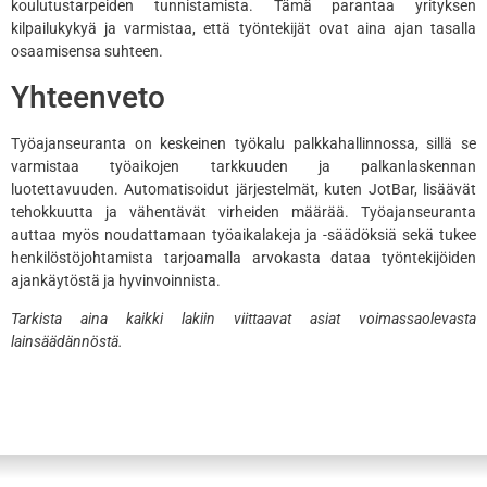
koulutustarpeiden tunnistamista. Tämä parantaa yrityksen
kilpailukykyä ja varmistaa, että työntekijät ovat aina ajan tasalla
osaamisensa suhteen.
Yhteenveto
Työajanseuranta on keskeinen työkalu palkkahallinnossa, sillä se
varmistaa työaikojen tarkkuuden ja palkanlaskennan
luotettavuuden. Automatisoidut järjestelmät, kuten JotBar, lisäävät
tehokkuutta ja vähentävät virheiden määrää. Työajanseuranta
auttaa myös noudattamaan työaikalakeja ja -säädöksiä sekä tukee
henkilöstöjohtamista tarjoamalla arvokasta dataa työntekijöiden
ajankäytöstä ja hyvinvoinnista.
Tarkista aina kaikki lakiin viittaavat asiat voimassaolevasta
lainsäädännöstä.