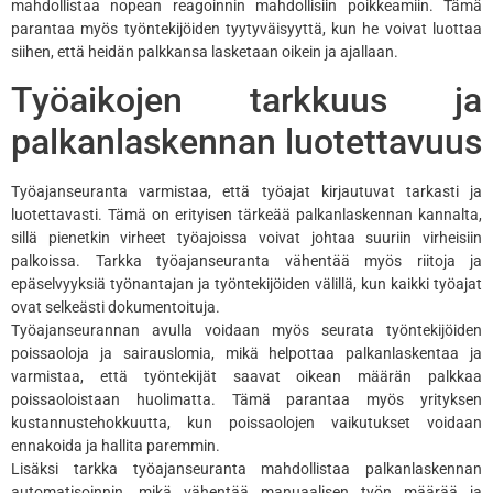
mahdollistaa nopean reagoinnin mahdollisiin poikkeamiin. Tämä
parantaa myös työntekijöiden tyytyväisyyttä, kun he voivat luottaa
siihen, että heidän palkkansa lasketaan oikein ja ajallaan.
Työaikojen tarkkuus ja
palkanlaskennan luotettavuus
Työajanseuranta varmistaa, että työajat kirjautuvat tarkasti ja
luotettavasti. Tämä on erityisen tärkeää palkanlaskennan kannalta,
sillä pienetkin virheet työajoissa voivat johtaa suuriin virheisiin
palkoissa. Tarkka työajanseuranta vähentää myös riitoja ja
epäselvyyksiä työnantajan ja työntekijöiden välillä, kun kaikki työajat
ovat selkeästi dokumentoituja.
Työajanseurannan avulla voidaan myös seurata työntekijöiden
poissaoloja ja sairauslomia, mikä helpottaa palkanlaskentaa ja
varmistaa, että työntekijät saavat oikean määrän palkkaa
poissaoloistaan huolimatta. Tämä parantaa myös yrityksen
kustannustehokkuutta, kun poissaolojen vaikutukset voidaan
ennakoida ja hallita paremmin.
Lisäksi tarkka työajanseuranta mahdollistaa palkanlaskennan
automatisoinnin, mikä vähentää manuaalisen työn määrää ja