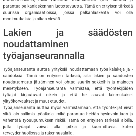
parantaa palkanlaskennan luotettavuutta. Tämä on erityisen tärkeää
suurissa organisaatioissa, joissa palkanlaskenta voi olla
monimutkaista ja aikaa vievää.
Lakien ja säädösten
noudattaminen
työajanseurannalla
Työajanseuranta auttaa yrityksiä noudattamaan työaikalakeja ja -
säädöksiä. Tämä on erityisen tärkeää, sillä lakien ja säädösten
noudattamatta jättäminen voi johtaa suuriin sakkoihin ja maineen
menetykseen. Työajanseuranta varmistaa, että työntekijöiden
työajat kirjautuvat oikein ja että he saavat lainmukaiset
ylityökorvaukset ja muut etuudet.
Työajanseuranta auttaa myös varmistamaan, että työntekijät eivät
ylitä lain sallimia työaikoja, mikä parantaa heidän hyvinvointiaan ja
vähentää työuupumuksen riskiä. Tämä on erityisen tärkeää aloilla,
joilla työajat voivat olla pitkiä ja kuormittavia, kuten
terveydenhuollossa ja rakennusalalla.