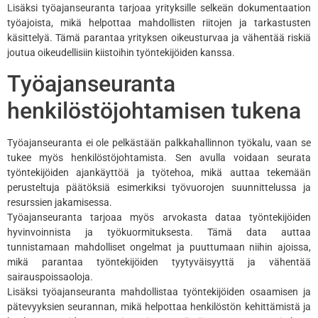
Lisäksi työajanseuranta tarjoaa yrityksille selkeän dokumentaation
työajoista, mikä helpottaa mahdollisten riitojen ja tarkastusten
käsittelyä. Tämä parantaa yrityksen oikeusturvaa ja vähentää riskiä
joutua oikeudellisiin kiistoihin työntekijöiden kanssa.
Työajanseuranta
henkilöstöjohtamisen tukena
Työajanseuranta ei ole pelkästään palkkahallinnon työkalu, vaan se
tukee myös henkilöstöjohtamista. Sen avulla voidaan seurata
työntekijöiden ajankäyttöä ja työtehoa, mikä auttaa tekemään
perusteltuja päätöksiä esimerkiksi työvuorojen suunnittelussa ja
resurssien jakamisessa.
Työajanseuranta tarjoaa myös arvokasta dataa työntekijöiden
hyvinvoinnista ja työkuormituksesta. Tämä data auttaa
tunnistamaan mahdolliset ongelmat ja puuttumaan niihin ajoissa,
mikä parantaa työntekijöiden tyytyväisyyttä ja vähentää
sairauspoissaoloja.
Lisäksi työajanseuranta mahdollistaa työntekijöiden osaamisen ja
pätevyyksien seurannan, mikä helpottaa henkilöstön kehittämistä ja