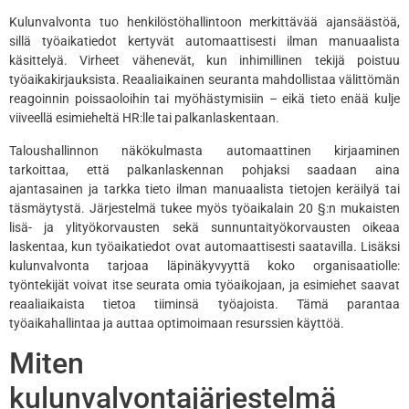
Kulunvalvonta tuo henkilöstöhallintoon merkittävää ajansäästöä,
sillä työaikatiedot kertyvät automaattisesti ilman manuaalista
käsittelyä. Virheet vähenevät, kun inhimillinen tekijä poistuu
työaikakirjauksista. Reaaliaikainen seuranta mahdollistaa välittömän
reagoinnin poissaoloihin tai myöhästymisiin – eikä tieto enää kulje
viiveellä esimieheltä HR:lle tai palkanlaskentaan.
Taloushallinnon näkökulmasta automaattinen kirjaaminen
tarkoittaa, että palkanlaskennan pohjaksi saadaan aina
ajantasainen ja tarkka tieto ilman manuaalista tietojen keräilyä tai
täsmäytystä. Järjestelmä tukee myös työaikalain 20 §:n mukaisten
lisä- ja ylityökorvausten sekä sunnuntaityökorvausten oikeaa
laskentaa, kun työaikatiedot ovat automaattisesti saatavilla. Lisäksi
kulunvalvonta tarjoaa läpinäkyvyyttä koko organisaatiolle:
työntekijät voivat itse seurata omia työaikojaan, ja esimiehet saavat
reaaliaikaista tietoa tiiminsä työajoista. Tämä parantaa
työaikahallintaa ja auttaa optimoimaan resurssien käyttöä.
Miten
kulunvalvontajärjestelmä