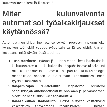
kattavan kuvan henkilöliikenteestä.
Miten kulunvalvonta
automatisoi työaikakirjaukset
käytännössä?
Automaattinen kirjaaminen etenee selkeän prosessin mukaan joka
kerta, kun työntekijä saapuu työpaikalle tai lähtee sieltä. Alla on
kuvattuna, mitä käytännössä tapahtuu:
Tunnistaminen:
Työntekijä tunnistetaan henkilökohtaisella
kulkutunnisteella – kulkukortilla, älypuhelinsovelluksella tai
muulla tunnisteella – ovella tai portilla. RFID-teknologia
mahdollistaa nopean ja luotettavan tunnistamisen ilman
fyysistä kosketusta.
Saapumisajan rekisteröinti:
Järjestelmä rekisteröi
saapumisajan automaattisesti kellonaikaan ja päivämäärään
sidottuna heti tunnistuksen tapahduttua.
Reaaliaikainen tiedonsiirto:
Tiedot siirtyvät välittömästi
keskitettyyn tietokantaan reaaliaikaisesti – mitään