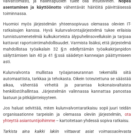
vaivattomasti, ja hallintapuolen tulee olla intuitiivinen.
Nopea
asentaminen ja käyttöönotto
vähentävät häiriöitä päivittäisessä
toiminnassa.
Huomioi myös järjestelmän yhteensopivuus olemassa olevien IT-
ratkaisujen kanssa. Hyvä kulunvalvontajärjestelmä tukee erilaisia
tunnistusmenetelmiä kulkukorteista älypuhelinsovelluksiin ja tarjoaa
kattavat raportointimahdollisuudet. Varmista lisäksi, että järjestelmä
mahdollistaa työaikalain 32 §:n edellyttämän työaikakirjanpidon
säilyttämisen lain 40 ja 41 §:ssä säädetyn kanneajan päättymiseen
asti.
Kulunvalvonta mullistaa työajanseurannan tekemällä siitä
automaattista, tarkkaa ja tehokasta. Oikein toteutettuna se säästää
aikaa, vähentää virheitä ja parantaa kokonaisvaltaista
henkilöstöhallintaa. Järjestelmän valinnassa kannattaa panostaa
laatuun ja pitkäjänteisyyteen.
Jos haluat selvittää, miten kulunvalvontaratkaisu sopii juuri teidän
organisaationne tarpeisiin ja olemassa oleviin järjestelmiin,
ota
yhteyttä asiantuntijoihimme
– kartoitetaan yhdessä sopiva ratkaisu.
Tarkista aina kaikki lakiin viittaavat asiat voimassaolevasta