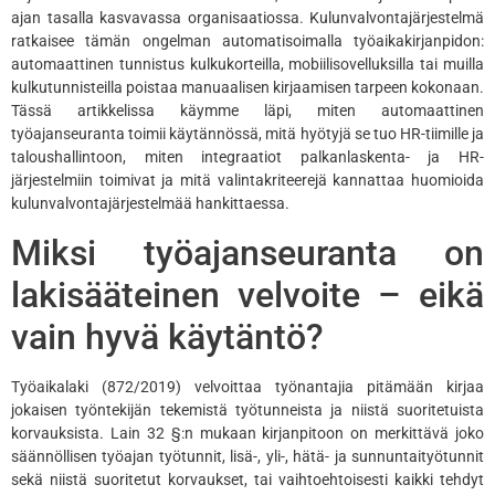
ajan tasalla kasvavassa organisaatiossa. Kulunvalvontajärjestelmä
ratkaisee tämän ongelman automatisoimalla työaikakirjanpidon:
automaattinen tunnistus kulkukorteilla, mobiilisovelluksilla tai muilla
kulkutunnisteilla poistaa manuaalisen kirjaamisen tarpeen kokonaan.
Tässä artikkelissa käymme läpi, miten automaattinen
työajanseuranta toimii käytännössä, mitä hyötyjä se tuo HR-tiimille ja
taloushallintoon, miten integraatiot palkanlaskenta- ja HR-
järjestelmiin toimivat ja mitä valintakriteerejä kannattaa huomioida
kulunvalvontajärjestelmää hankittaessa.
Miksi työajanseuranta on
lakisääteinen velvoite – eikä
vain hyvä käytäntö?
Työaikalaki (872/2019) velvoittaa työnantajia pitämään kirjaa
jokaisen työntekijän tekemistä työtunneista ja niistä suoritetuista
korvauksista. Lain 32 §:n mukaan kirjanpitoon on merkittävä joko
säännöllisen työajan työtunnit, lisä-, yli-, hätä- ja sunnuntaityötunnit
sekä niistä suoritetut korvaukset, tai vaihtoehtoisesti kaikki tehdyt