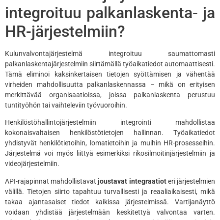
integroituu palkanlaskenta- ja
HR-järjestelmiin?
Kulunvalvontajärjestelmä integroituu saumattomasti
palkanlaskentajärjestelmiin siirtämällä työaikatiedot automaattisesti.
Tämä eliminoi kaksinkertaisen tietojen syöttämisen ja vähentää
virheiden mahdollisuutta palkanlaskennassa – mikä on erityisen
merkittävää organisaatioissa, joissa palkanlaskenta perustuu
tuntityöhön tai vaihteleviin työvuoroihin.
Henkilöstöhallintojärjestelmiin integrointi mahdollistaa
kokonaisvaltaisen henkilöstötietojen hallinnan. Työaikatiedot
yhdistyvät henkilötietoihin, lomatietoihin ja muihin HR-prosesseihin.
Järjestelmä voi myös liittyä esimerkiksi rikosilmoitinjärjestelmiin ja
videojärjestelmiin.
API-rajapinnat mahdollistavat
joustavat integraatiot
eri järjestelmien
välillä. Tietojen siirto tapahtuu turvallisesti ja reaaliaikaisesti, mikä
takaa ajantasaiset tiedot kaikissa järjestelmissä. Vartijanäyttö
voidaan yhdistää järjestelmään keskitettyä valvontaa varten.