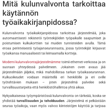
Mitä kulunvalvonta tarkoittaa
käytännön
työaikakirjanpidossa?
Kulunvalvonta työaikakirjanpidossa tarkoittaa järjestelmää, joka
automaattisesti rekisteröi työntekijöiden työpaikalle saapumiset ja
poistumisen kulkukorttien tai muiden tunnisteiden avulla. Tämä
eroaa perinteisestä työajanseurannasta, jossa työntekijät kirjaavat
työaikansa manuaalisesti tai leimaamalla kortteja.
Moderni kulunvalvontajärjestelmämme
toimii ethernet-verkossa ja on
suoraan yhteydessä palvelimeen. Jokainen oven avaus jää
järjestelmään jäljeksi, mikä mahdollistaa tarkan työaikaseurannan.
Kulkuoikeudet voidaan määritellä eri henkilöille ja eri oville
työtehtävien mukaan – joten järjestelmä palvelee sekä
turvallisuustarpeita että henkilöstöhallintoa yhtä aikaa.
Nykyaikaisessa työympäristössä kulunvalvonta on tärkeää, koska se
yhdistää
turvallisuuden ja tehokkuuden
. Järjestelmä ei pelkästään
seuraa työaikoja, vaan myös valvoo kiinteistöjen käyttöä ja tarjoaa