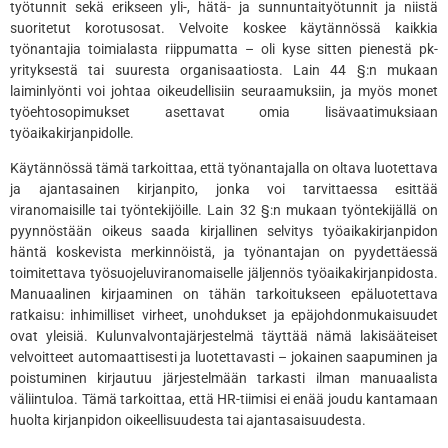
työtunnit sekä erikseen yli-, hätä- ja sunnuntaityötunnit ja niistä
suoritetut korotusosat. Velvoite koskee käytännössä kaikkia
työnantajia toimialasta riippumatta – oli kyse sitten pienestä pk-
yrityksestä tai suuresta organisaatiosta. Lain 44 §:n mukaan
laiminlyönti voi johtaa oikeudellisiin seuraamuksiin, ja myös monet
työehtosopimukset asettavat omia lisävaatimuksiaan
työaikakirjanpidolle.
Käytännössä tämä tarkoittaa, että työnantajalla on oltava luotettava
ja ajantasainen kirjanpito, jonka voi tarvittaessa esittää
viranomaisille tai työntekijöille. Lain 32 §:n mukaan työntekijällä on
pyynnöstään oikeus saada kirjallinen selvitys työaikakirjanpidon
häntä koskevista merkinnöistä, ja työnantajan on pyydettäessä
toimitettava työsuojeluviranomaiselle jäljennös työaikakirjanpidosta.
Manuaalinen kirjaaminen on tähän tarkoitukseen epäluotettava
ratkaisu: inhimilliset virheet, unohdukset ja epäjohdonmukaisuudet
ovat yleisiä. Kulunvalvontajärjestelmä täyttää nämä lakisääteiset
velvoitteet automaattisesti ja luotettavasti – jokainen saapuminen ja
poistuminen kirjautuu järjestelmään tarkasti ilman manuaalista
väliintuloa. Tämä tarkoittaa, että HR-tiimisi ei enää joudu kantamaan
huolta kirjanpidon oikeellisuudesta tai ajantasaisuudesta.