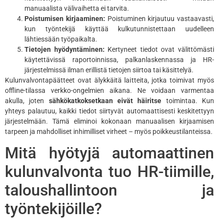
manuaalista välivaihetta ei tarvita.
Poistumisen kirjaaminen:
Poistuminen kirjautuu vastaavasti,
kun työntekijä käyttää kulkutunnistettaan uudelleen
lähtiessään työpaikalta.
Tietojen hyödyntäminen:
Kertyneet tiedot ovat välittömästi
käytettävissä raportoinnissa, palkanlaskennassa ja HR-
järjestelmissä ilman erillistä tietojen siirtoa tai käsittelyä.
Kulunvalvontapäätteet ovat älykkäitä laitteita, jotka toimivat myös
offline-tilassa verkko-ongelmien aikana. Ne voidaan varmentaa
akulla, joten
sähkökatkoksetkaan eivät häiritse
toimintaa. Kun
yhteys palautuu, kaikki tiedot siirtyvät automaattisesti keskitettyyn
järjestelmään. Tämä eliminoi kokonaan manuaalisen kirjaamisen
tarpeen ja mahdolliset inhimilliset virheet – myös poikkeustilanteissa.
Mitä hyötyjä automaattinen
kulunvalvonta tuo HR-tiimille,
taloushallintoon ja
työntekijöille?