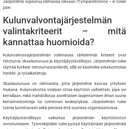
Järjestelmä sopeutuu olemassa olevaan IT-ympäristöönne – ei toisin
päin.
Kulunvalvontajärjestelmän
valintakriteerit – mitä
kannattaa huomioida?
Kulunvalvontajärjestelmän valinnassa tärkeimmät kriteerit ovat
tietoturva, skaalautuvuus ja käyttäjäystävällisyys. Järjestelmän tulee
täyttää korkeat tietoturvastandardit, sillä se käsittelee arkaluontoisia
henkilö- ja työaikatietoja.
Skaalautuvuus on olennaista, jotta järjestelmä kasvaa yrityksen
mukana. Kulunvalvonta voidaan ottaa käyttöön vaiheittain, jopa ovi
kerrallaan, mikä mahdollistaa asteittaisen laajentamisen ilman suuria
kertainvestointeja tai toiminnan keskeytyksiä. Järjestelmän tulee
toimia luotettavasti sekä pienissä että suurissa organisaatioissa.
Käyttäjäystävällisyys vaikuttaa järjestelmän käyttöönoton
onnistumiseen. Työntekijöiden tulee pystyä käyttämään järjestelmää