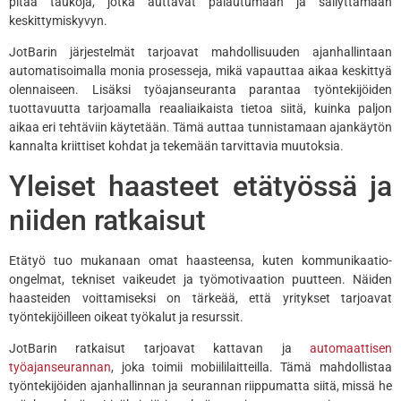
pitää taukoja, jotka auttavat palautumaan ja säilyttämään
keskittymiskyvyn.
JotBarin järjestelmät tarjoavat mahdollisuuden ajanhallintaan
automatisoimalla monia prosesseja, mikä vapauttaa aikaa keskittyä
olennaiseen. Lisäksi työajanseuranta parantaa työntekijöiden
tuottavuutta tarjoamalla reaaliaikaista tietoa siitä, kuinka paljon
aikaa eri tehtäviin käytetään. Tämä auttaa tunnistamaan ajankäytön
kannalta kriittiset kohdat ja tekemään tarvittavia muutoksia.
Yleiset haasteet etätyössä ja
niiden ratkaisut
Etätyö tuo mukanaan omat haasteensa, kuten kommunikaatio-
ongelmat, tekniset vaikeudet ja työmotivaation puutteen. Näiden
haasteiden voittamiseksi on tärkeää, että yritykset tarjoavat
työntekijöilleen oikeat työkalut ja resurssit.
JotBarin ratkaisut tarjoavat kattavan ja
automaattisen
työajanseurannan
, joka toimii mobiililaitteilla. Tämä mahdollistaa
työntekijöiden ajanhallinnan ja seurannan riippumatta siitä, missä he