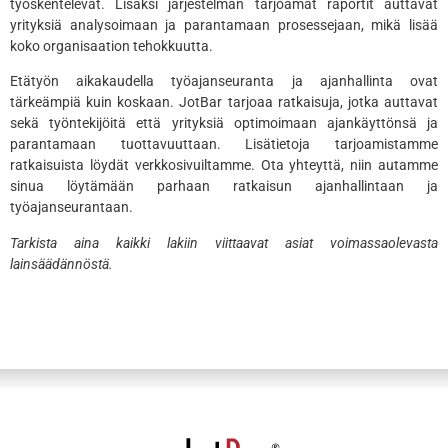
työskentelevät. Lisäksi järjestelmän tarjoamat raportit auttavat
yrityksiä analysoimaan ja parantamaan prosessejaan, mikä lisää
koko organisaation tehokkuutta.
Etätyön aikakaudella työajanseuranta ja ajanhallinta ovat
tärkeämpiä kuin koskaan. JotBar tarjoaa ratkaisuja, jotka auttavat
sekä työntekijöitä että yrityksiä optimoimaan ajankäyttönsä ja
parantamaan tuottavuuttaan. Lisätietoja tarjoamistamme
ratkaisuista löydät verkkosivuiltamme. Ota yhteyttä, niin autamme
sinua löytämään parhaan ratkaisun ajanhallintaan ja
työajanseurantaan.
Tarkista aina kaikki lakiin viittaavat asiat voimassaolevasta
lainsäädännöstä.