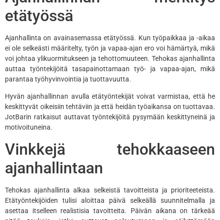
etätyössä
Ajanhallinta on avainasemassa etätyössä. Kun työpaikkaa ja -aikaa
ei ole selkeästi määritelty, työn ja vapaa-ajan ero voi hämärtyä, mikä
voi johtaa ylikuormitukseen ja tehottomuuteen. Tehokas ajanhallinta
auttaa työntekijöitä tasapainottamaan työ- ja vapaa-ajan, mikä
parantaa työhyvinvointia ja tuottavuutta.
Hyvän ajanhallinnan avulla etätyöntekijät voivat varmistaa, että he
keskittyvät oikeisiin tehtäviin ja että heidän työaikansa on tuottavaa.
JotBarin ratkaisut auttavat työntekijöitä pysymään keskittyneinä ja
motivoituneina.
Vinkkejä tehokkaaseen
ajanhallintaan
Tehokas ajanhallinta alkaa selkeistä tavoitteista ja prioriteeteista.
Etätyöntekijöiden tulisi aloittaa päivä selkeällä suunnitelmalla ja
asettaa itselleen realistisia tavoitteita. Päivän aikana on tärkeää