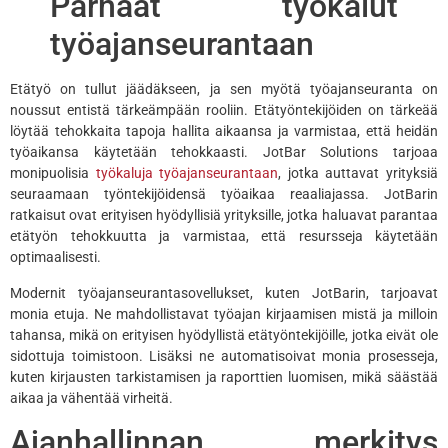
Parhaat työkalut
työajanseurantaan
Etätyö on tullut jäädäkseen, ja sen myötä työajanseuranta on
noussut entistä tärkeämpään rooliin. Etätyöntekijöiden on tärkeää
löytää tehokkaita tapoja hallita aikaansa ja varmistaa, että heidän
työaikansa käytetään tehokkaasti. JotBar Solutions tarjoaa
monipuolisia
työkaluja työajanseurantaan
, jotka auttavat yrityksiä
seuraamaan työntekijöidensä työaikaa reaaliajassa. JotBarin
ratkaisut ovat erityisen hyödyllisiä yrityksille, jotka haluavat parantaa
etätyön tehokkuutta ja varmistaa, että resursseja käytetään
optimaalisesti.
Modernit työajanseurantasovellukset, kuten JotBarin, tarjoavat
monia etuja. Ne mahdollistavat työajan kirjaamisen mistä ja milloin
tahansa, mikä on erityisen hyödyllistä etätyöntekijöille, jotka eivät ole
sidottuja toimistoon. Lisäksi ne automatisoivat monia prosesseja,
kuten kirjausten tarkistamisen ja raporttien luomisen, mikä säästää
aikaa ja vähentää virheitä.
Ajanhallinnan merkitys