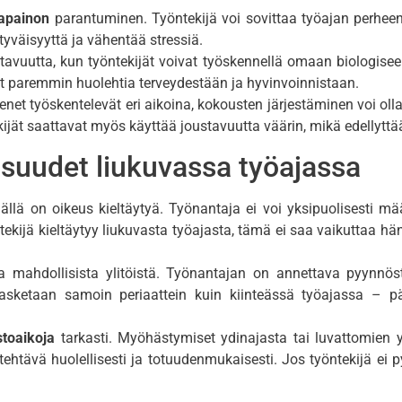
sapainon
parantuminen. Työntekijä voi sovittaa työajan perheen a
ytyväisyyttä ja vähentää stressiä.
avuutta, kun työntekijät voivat työskennellä omaan biologise
at paremmin huolehtia terveydestään ja hyvinvoinnistaan.
jäsenet työskentelevät eri aikoina, kokousten järjestäminen voi o
ekijät saattavat myös käyttää joustavuutta väärin, mikä edellytt
lisuudet liukuvassa työajassa
ijällä on oikeus kieltäytyä. Työnantaja ei voi yksipuolisesti m
ekijä kieltäytyy liukuvasta työajasta, tämä ei saa vaikuttaa h
a mahdollisista ylitöistä. Työnantajan on annettava pyynnöstä
 lasketaan samoin periaattein kuin kiinteässä työajassa – pä
stoaikoja
tarkasti. Myöhästymiset ydinajasta tai luvattomien y
tehtävä huolellisesti ja totuudenmukaisesti. Jos työntekijä ei