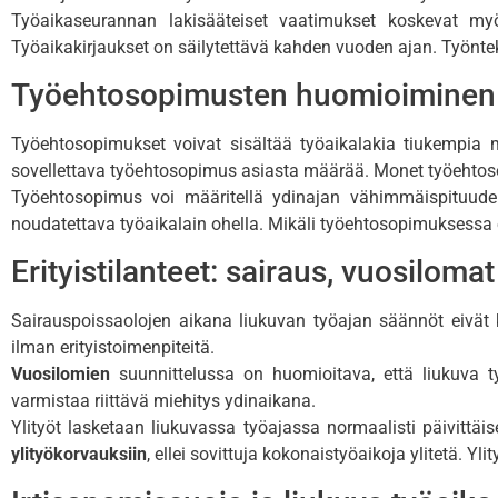
Työaikaseurannan lakisääteiset vaatimukset koskevat myös
Työaikakirjaukset on säilytettävä kahden vuoden ajan. Työnteki
Työehtosopimusten huomioiminen 
Työehtosopimukset voivat sisältää työaikalakia tiukempia m
sovellettava työehtosopimus asiasta määrää. Monet työehtos
Työehtosopimus voi määritellä ydinajan vähimmäispituuden, 
noudatettava työaikalain ohella. Mikäli työehtosopimuksessa e
Erityistilanteet: sairaus, vuosilomat 
Sairauspoissaolojen aikana liukuvan työajan säännöt eivät 
ilman erityistoimenpiteitä.
Vuosilomien
suunnittelussa on huomioitava, että liukuva t
varmistaa riittävä miehitys ydinaikana.
Ylityöt lasketaan liukuvassa työajassa normaalisti päivittäis
ylityökorvauksiin
, ellei sovittuja kokonaistyöaikoja ylitetä. 