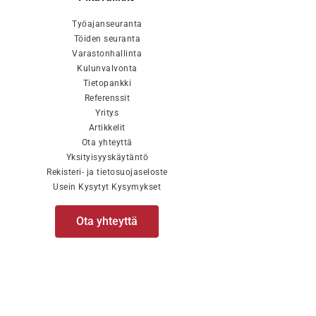
Työajanseuranta
Töiden seuranta
Varastonhallinta
Kulunvalvonta
Tietopankki
Referenssit
Yritys
Artikkelit
Ota yhteyttä
Yksityisyyskäytäntö
Rekisteri- ja tietosuojaseloste
Usein Kysytyt Kysymykset
Ota yhteyttä