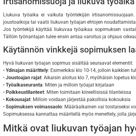
Irtisanomissuoja ja liukuva työaika
Liukuva työaika ei vaikuta työntekijän irtisanomissuojaan.
joustoaikoja tai vaatii liukuvan työajan ehtojen noudattamista
Jos työntekijä käyttää liukuvaa työaikaa sopimuksen vastaises
Tällöin työnantajan tulee ensin antaa varoitus ja ohjaus oik
Käytännön vinkkejä sopimuksen la
Hyvä liukuvan työajan sopimus sisältää seuraavat elementit:
•
Ydinajan määrittely
: Esimerkiksi klo 10-14, jolloin kaikkien tu
•
Joustoajan rajat
: Aikaisin aloitus klo 7, myöhäisin lopetus kl
•
Työaikaseuranta
: Miten ja milloin työajat kirjataan
•
Poikkeustilanteet
: Miten toimitaan kiireellisissä tilanteissa
•
Kokousajat
: Milloin voidaan järjestää pakollisia kokouksia
•
Sopimuksen voimassaolo
: Määräaikainen vai toistaiseksi 
Sopimuksessa kannattaa määritellä myös menettely, jolla jär
Mitkä ovat liukuvan työajan hy