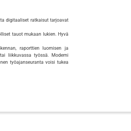
tta digitaaliset ratkaisut tarjoavat
dolliset tauot mukaan lukien. Hyvä
askennan, raporttien luomisen ja
tai liikkuvassa työssä. Moderni
inen työajanseuranta voisi tukea