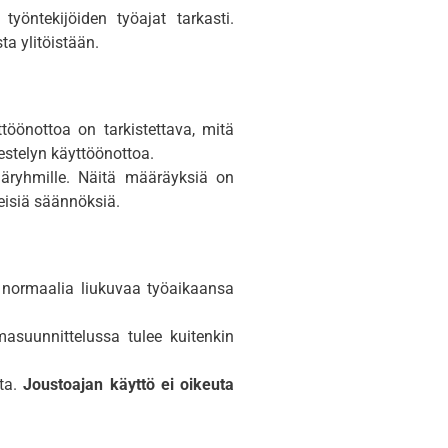
yöntekijöiden työajat tarkasti.
ta ylitöistään.
töönottoa on tarkistettava, mitä
estelyn käyttöönottoa.
ijäryhmille. Näitä määräyksiä on
eisiä säännöksiä.
a normaalia liukuvaa työaikaansa
asuunnittelussa tulee kuitenkin
lta.
Joustoajan käyttö ei oikeuta