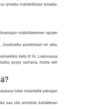
kuva työaika mahdollistaa työaika-
työnantajan määrittelemien rajojen
lle. Joustoaika puolestaan on aika,
esimerkiksi kello 8-16. Liukuvassa
istyöaika pysyy samana, mutta sen
sä?
uksessa tulee määritellä ydinajan
aika saa olla enintään kahdeksan