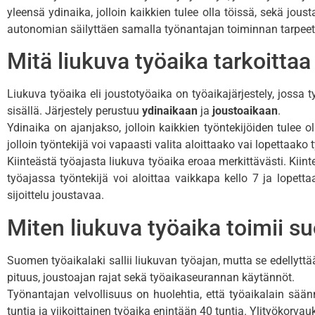
yleensä ydinaika, jolloin kaikkien tulee olla töissä, sekä jous
autonomian säilyttäen samalla työnantajan toiminnan tarpeet
Mitä liukuva työaika tarkoitta
Liukuva työaika eli joustotyöaika on työaikajärjestely, jossa t
sisällä. Järjestely perustuu
ydinaikaan
ja
joustoaikaan
.
Ydinaika on ajanjakso, jolloin kaikkien työntekijöiden tulee ol
jolloin työntekijä voi vapaasti valita aloittaako vai lopettaako
Kiinteästä työajasta liukuva työaika eroaa merkittävästi. Kiin
työajassa työntekijä voi aloittaa vaikkapa kello 7 ja lopett
sijoittelu joustavaa.
Miten liukuva työaika toimii 
Suomen työaikalaki sallii liukuvan työajan, mutta se edellytt
pituus, joustoajan rajat sekä työaikaseurannan käytännöt.
Työnantajan velvollisuus on huolehtia, että työaikalain sää
tuntia ja viikoittainen työaika enintään 40 tuntia. Ylityökorvau