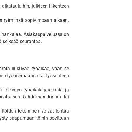
ikatauluihin, julkisen liikenteen
en rytmiinsä sopivimpaan aikaan.
lla hankalaa. Asiakaspalvelussa on
ää selkeää seurantaa.
äärätä liukuvaa työaikaa, vaan se
änen työasemaansa tai työsuhteen
 selvitys työaikakirjauksista ja
ivittäisen kahdeksan tunnin tai
litöiden tekeminen voivat johtaa
 pysty saapumaan töihin sovittuun