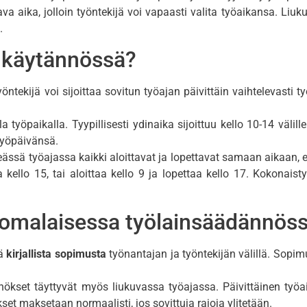
tava aika, jolloin työntekijä voi vapaasti valita työaikansa. Liu
.
a käytännössä?
yöntekijä voi sijoittaa sovitun työajan päivittäin vaihtelevasti 
la työpaikalla. Tyypillisesti ydinaika sijoittuu kello 10-14 väli
 työpäivänsä.
teässä työajassa kaikki aloittavat ja lopettavat samaan aikaan, 
aa kello 15, tai aloittaa kello 9 ja lopettaa kello 17. Kokona
suomalaisessa työlainsäädännös
ää
kirjallista sopimusta
työnantajan ja työntekijän välillä. Sopim
nnökset täyttyvät myös liukuvassa työajassa. Päivittäinen työ
kset maksetaan normaalisti, jos sovittuja rajoja ylitetään.