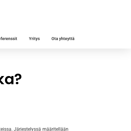
ferenssit
Yritys
Ota yhteyttä
ka?
tteissa. Järjestelyssä määritellään