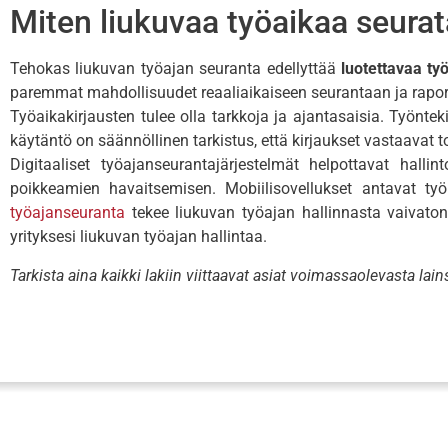
Miten liukuvaa työaikaa seurat
Tehokas liukuvan työajan seuranta edellyttää
luotettavaa ty
paremmat mahdollisuudet reaaliaikaiseen seurantaan ja raport
Työaikakirjausten tulee olla tarkkoja ja ajantasaisia. Työnte
käytäntö on säännöllinen tarkistus, että kirjaukset vastaavat t
Digitaaliset työajanseurantajärjestelmät helpottavat halli
poikkeamien havaitsemisen. Mobiilisovellukset antavat työ
työajanseuranta
tekee liukuvan työajan hallinnasta vaivato
yrityksesi liukuvan työajan hallintaa.
Tarkista aina kaikki lakiin viittaavat asiat voimassaolevasta la