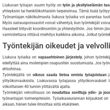
Liukuvan työajan suurin hyöty on
työn ja yksityiselämän ta
yhteyksiin tai henkilökohtaisiin tarpeisiinsa. Tämä lisää työty
Työnantajan näkökulmasta liukuva työaika voi parantaa tuott
Myös sairauspoissaolot voivat vähentyä, kun työntekijät voiv
Haasteet liittyvät koordinointiin ja yhteistyöhön. Jos tiimin 
varmistettava riittävä miehitys kaikkina aikoina. Jotkut työnt
Työntekijän oikeudet ja velvol
Liukuva työaika on
vapaaehtoinen järjestely
, johon työntek
edellyttää aina molempien osapuolten suostumusta. Jos työnt
ehtoihinsa.
Työntekijällä on
oikeus saada tietoa omista työajoistaan
j
ylityökorvauksista. Liukuvassa työajassa ylityökorvaukset
viikoittaisen 40 tunnin ylittävältä ajalta.
Työntekijän velvollisuus on
noudattaa sovittuja ydin- ja jou
työnantajan toimenpiteisiin. Työaikaseurannan kirjaukset on 
aikaan, hänen tulee ilmoittaa siitä etukäteen.