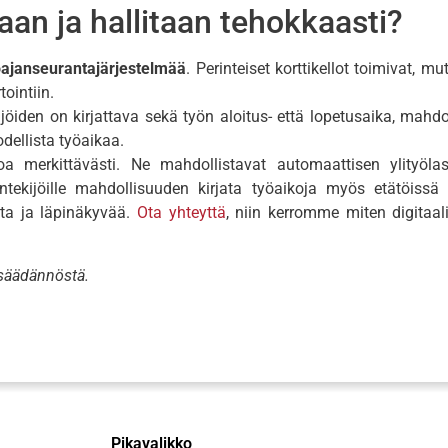
aan ja hallitaan tehokkaasti?
öajanseurantajärjestelmää
. Perinteiset korttikellot toimivat, mu
ointiin.
kijöiden on kirjattava sekä työn aloitus- että lopetusaika, mah
odellista työaikaa.
ntoa merkittävästi. Ne mahdollistavat automaattisen ylityöl
ntekijöille mahdollisuuden kirjata työaikoja myös etätöissä 
nta ja läpinäkyvää.
Ota yhteyttä
, niin kerromme miten digitaal
insäädännöstä.
Pikavalikko