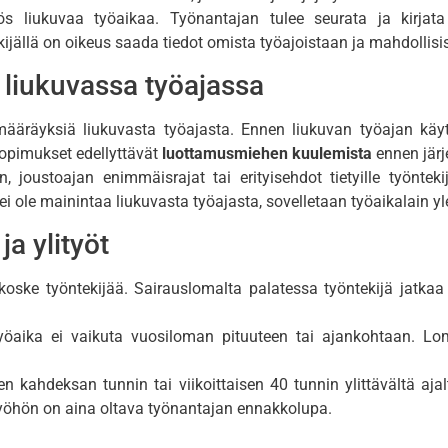
 liukuvaa työaikaa. Työnantajan tulee seurata ja kirjata t
jällä on oikeus saada tiedot omista työajoistaan ja mahdollisis
liukuvassa työajassa
ääräyksiä liukuvasta työajasta. Ennen liukuvan työajan käyt
opimukset edellyttävät
luottamusmiehen kuulemista
ennen järj
joustoajan enimmäisrajat tai erityisehdot tietyille työntek
i ole mainintaa liukuvasta työajasta, sovelletaan työaikalain yl
ja ylityöt
koske työntekijää. Sairauslomalta palatessa työntekijä jatka
yöaika ei vaikuta vuosiloman pituuteen tai ajankohtaan. Lom
en kahdeksan tunnin tai viikoittaisen 40 tunnin ylittävältä aja
Ylityöhön on aina oltava työnantajan ennakkolupa.