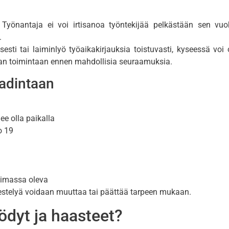
 Työnantaja ei voi irtisanoa työntekijää pelkästään sen vuo
.
ti tai laiminlyö työaikakirjauksia toistuvasti, kyseessä voi ol
eaan toimintaan ennen mahdollisia seuraamuksia.
adintaan
lee olla paikalla
o 19
voimassa oleva
jestelyä voidaan muuttaa tai päättää tarpeen mukaan.
ödyt ja haasteet?