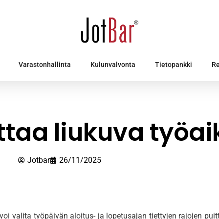
Varastonhallinta
Kulunvalvonta
Tietopankki
Re
ttaa liukuva työai
Jotbar
26/11/2025
voi valita työpäivän aloitus- ja lopetusajan tiettyjen rajojen pui