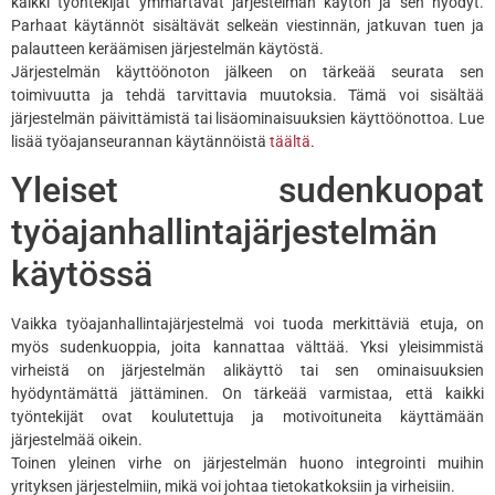
kaikki työntekijät ymmärtävät järjestelmän käytön ja sen hyödyt.
Parhaat käytännöt sisältävät selkeän viestinnän, jatkuvan tuen ja
palautteen keräämisen järjestelmän käytöstä.
Järjestelmän käyttöönoton jälkeen on tärkeää seurata sen
toimivuutta ja tehdä tarvittavia muutoksia. Tämä voi sisältää
järjestelmän päivittämistä tai lisäominaisuuksien käyttöönottoa. Lue
lisää työajanseurannan käytännöistä
täältä
.
Yleiset sudenkuopat
työajanhallintajärjestelmän
käytössä
Vaikka työajanhallintajärjestelmä voi tuoda merkittäviä etuja, on
myös sudenkuoppia, joita kannattaa välttää. Yksi yleisimmistä
virheistä on järjestelmän alikäyttö tai sen ominaisuuksien
hyödyntämättä jättäminen. On tärkeää varmistaa, että kaikki
työntekijät ovat koulutettuja ja motivoituneita käyttämään
järjestelmää oikein.
Toinen yleinen virhe on järjestelmän huono integrointi muihin
yrityksen järjestelmiin, mikä voi johtaa tietokatkoksiin ja virheisiin.