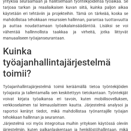
yrityksiä seuraamaan ja hallitsemaan työntekijöidensä työaikaa. Se
tarjoaa tarkan ja reaaliaikaisen kuvan siitä, kuinka paljon aikaa
käytetään eri tehtäviin ja projekteihin. Tämä on tärkeää, koska se
mahdollistaa tehokkaan resurssien hallinnan, parantaa tuottavuutta
ja auttaa noudattamaan työaikalainsäädäntöä. Lisäksi se voi
vähentää hallinnollista taakkaa ja virheitä, jotka liittyvät
manuaaliseen työajanseurantaan.
Kuinka
työajanhallintajärjestelmä
toimii?
Työajanhallintajärjestelmä toimii keräämällä tietoa työntekijöiden
työajasta ja tallentamalla sen keskitettyyn tietokantaan. Työntekijät
voivat kirjata työaikansa eri tavoin, kuten mobiilisovelluksen,
verkkoselaimen tai leimauslaitteen kautta. Järjestelmä analysoi ja
raportoi kerätyt tiedot, mikä mahdollistaa työnantajille työajan
tehokkaan hallinnan ja seurannan.
Järjestelmä voi myös integroitua muihin yrityksen käytössä oleviin
järjestelmiin, kuten palkanlaskentaan ja henkilöstöhallintaan, mikä