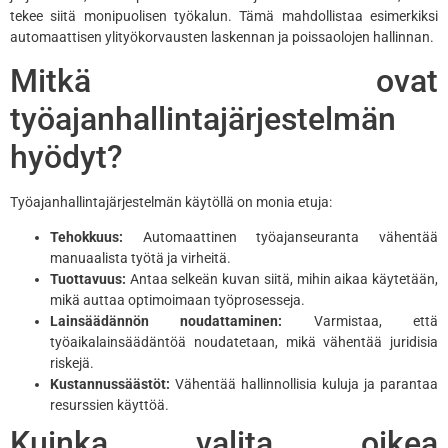
tekee siitä monipuolisen työkalun. Tämä mahdollistaa esimerkiksi
automaattisen ylityökorvausten laskennan ja poissaolojen hallinnan.
Mitkä ovat
työajanhallintajärjestelmän
hyödyt?
Työajanhallintajärjestelmän käytöllä on monia etuja:
Tehokkuus:
Automaattinen työajanseuranta vähentää
manuaalista työtä ja virheitä.
Tuottavuus:
Antaa selkeän kuvan siitä, mihin aikaa käytetään,
mikä auttaa optimoimaan työprosesseja.
Lainsäädännön noudattaminen:
Varmistaa, että
työaikalainsäädäntöä noudatetaan, mikä vähentää juridisia
riskejä.
Kustannussäästöt:
Vähentää hallinnollisia kuluja ja parantaa
resurssien käyttöä.
Kuinka valita oikea