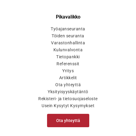
Pikavalikko
Työajanseuranta
Töiden seuranta
Varastonhallinta
Kulunvalvonta
Tietopankki
Referenssit
Yritys
Artikkelit
Ota yhteyttä
Yksityisyyskäytäntö
Rekisteri- ja tietosuojaseloste
Usein Kysytyt Kysymykset
Ota yhteyttä