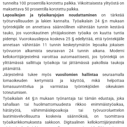
tunneilta 100 prosentilla korotettu palkka. Viikoittaisesta ylityöstä on
maksettava 50 prosentilla korotettu palkka.
Lepoaikojen ja työaikarajojen noudattaminen
on tärkeää
työturvallisuuden ja lakien kannalta. Työaikalain 24 §:n mukaan
työntekijälle on annettava säännöllinen vähintään tunnin kestävä
tauko, jos vuorokautinen yhtäjaksoinen työaika on kuutta tuntia
pidempi. Vuorokausilepoa koskeva 25 § edellyttää, että työntekijälle
annetaan vähintään 11 tunnin keskeytymätön lepoaika jokaisen
työvuoron alkamista seuraavan 24 tunnin aikana. Moderni
kellokorttijärjestelmä varoittaa automaattisesti, jos työntekijä on
ylittämässä sallittuja työaikoja tai jättämässä pakollisia taukoja
pitämättä.
Järjestelmä tukee myös
vuosilomien hallintaa
seuraamalla
lomaoikeuden kertymistä ja käyttöä, mikä helpottaa
lomasuunnittelua ja varmistaa työntekijöiden oikeuksien
toteutumisen.
Työaikalain 44 §:n mukaan työnantaja tai tämän edustaja, joka
tahallaan tai huolimattomuudesta rikkoo enimmäistyöaikaa,
hätätyötä, vähimmäislepoaikoja tai työvuoroluettelon
laatimisvelvollisuutta koskevia säännöksiä, on tuomittava
työaikarikkomuksesta sakkoon. Digitaalinen kellokorttijärjestelmä