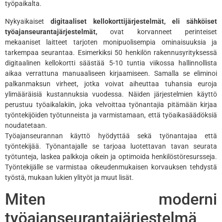
työpaikalta.
Nykyaikaiset
digitaaliset kellokorttijärjestelmät, eli sähköiset
työajanseurantajärjestelmät,
ovat korvanneet perinteiset
mekaaniset laitteet tarjoten monipuolisempia ominaisuuksia ja
tarkempaa seurantaa. Esimerkiksi 50 henkilön rakennusyrityksessä
digitaalinen kellokortti säästää 5-10 tuntia viikossa hallinnollista
aikaa verrattuna manuaaliseen kirjaamiseen. Samalla se eliminoi
palkanmaksun virheet, jotka voivat aiheuttaa tuhansia euroja
ylimääräisiä kustannuksia vuodessa. Näiden järjestelmien käyttö
perustuu työaikalakiin, joka velvoittaa työnantajia pitämään kirjaa
työntekijöiden työtunneista ja varmistamaan, että työaikasäädöksiä
noudatetaan.
Työajanseurannan käyttö hyödyttää sekä työnantajaa että
työntekijää. Työnantajalle se tarjoaa luotettavan tavan seurata
työtunteja, laskea palkkoja oikein ja optimoida henkilöstöresursseja.
Työntekijälle se varmistaa oikeudenmukaisen korvauksen tehdystä
työstä, mukaan lukien ylityöt ja muut lisät.
Miten moderni
työajanseurantajärjestelmä