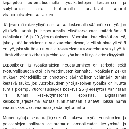
kirjanpitoa automatisoimalla työaikatietojen keräämisen ja
säilyttämisen sekä tuottamalla tarvittavat raportit
viranomaisvalvontaa varten.
Järjestelmä tukee ylityön seurantaa laskemalla säännöllisen työajan
ylittävät tunnit ja helpottamalla ylityökorvausten määrittämistä
työaikalain 16 ja 20 §:ien mukaisesti. Vuorokautista ylityötä on työ,
joka ylittää kahdeksan tuntia vuorokaudessa, ja viikoittaista ylityötä
on työ, joka ylittää 40 tuntia viikossa olematta vuorokautista ylityötä.
Tämä vähentää virheitä ja ehkäisee työaikaan liittyviä erimielisyyksiä.
Lepoaikojen ja työaikarajojen noudattaminen on tärkeää sekä
työturvallisuuden että lain vaatimusten kannalta. Työaikalain 24 §:n
mukaan työntekijälle on annettava säännöllinen vähintään tunnin
kestävä tauko, jos vuorokautinen yhtäjaksoinen työaika on kuutta
tuntia pidempi. Vuorokausilepoa koskeva 25 § edellyttää vähintään
11 tunnin keskeytymätöntä lepoaikaa. Digitaalinen
kellokorttijärjestelmä auttaa tunnistamaan tilanteet, joissa nämä
vaatimukset ovat vaarassa jäädä täyttämättä.
Monet työajanseurantajärjestelmät tukevat myös vuosilomien ja
poissaolojen hallintaa seuraamalla lomaoikeuden kertymistä ja