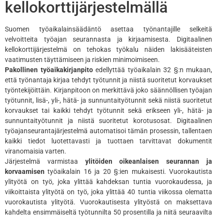
kellokorttijärjestelmällä
Suomen työaikalainsäädäntö asettaa työnantajille selkeitä
velvoitteita työajan seurannasta ja kirjaamisesta. Digitaalinen
kellokorttijärjestelmä on tehokas työkalu näiden lakisääteisten
vaatimusten täyttämiseen ja riskien minimoimiseen.
Pakollinen työaikakirjanpito
edellyttää työaikalain 32 §:n mukaan,
että työnantaja kirjaa tehdyt työtunnit ja niistä suoritetut korvaukset
työntekijöittäin. Kirjanpitoon on merkittävä joko säännöllisen työajan
työtunnit, lisä-, yli-, hätä- ja sunnuntaityötunnit sekä niistä suoritetut
korvaukset tai kaikki tehdyt työtunnit sekä erikseen yli-, hätä- ja
sunnuntaityötunnit ja niistä suoritetut korotusosat. Digitaalinen
työajanseurantajärjestelmä automatisoi tämän prosessin, tallentaen
kaikki tiedot luotettavasti ja tuottaen tarvittavat dokumentit
viranomaisia varten.
Järjestelmä varmistaa
ylitöiden oikeanlaisen seurannan ja
korvaamisen
työaikalain 16 ja 20 §:ien mukaisesti. Vuorokautista
ylityötä on työ, joka ylittää kahdeksan tuntia vuorokaudessa, ja
viikoittaista ylityötä on työ, joka ylittää 40 tuntia viikossa olematta
vuorokautista ylityötä. Vuorokautisesta ylityöstä on maksettava
kahdelta ensimmäiseltä työtunnilta 50 prosentilla ja niitä seuraavilta