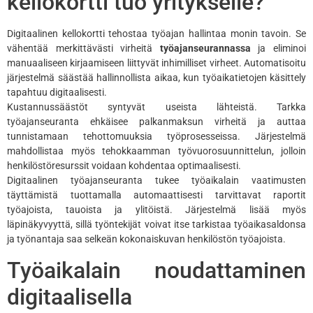
kellokortti tuo yritykselle?
Digitaalinen kellokortti tehostaa työajan hallintaa monin tavoin. Se
vähentää merkittävästi virheitä
työajanseurannassa
ja eliminoi
manuaaliseen kirjaamiseen liittyvät inhimilliset virheet. Automatisoitu
järjestelmä säästää hallinnollista aikaa, kun työaikatietojen käsittely
tapahtuu digitaalisesti.
Kustannussäästöt syntyvät useista lähteistä. Tarkka
työajanseuranta ehkäisee palkanmaksun virheitä ja auttaa
tunnistamaan tehottomuuksia työprosesseissa. Järjestelmä
mahdollistaa myös tehokkaamman työvuorosuunnittelun, jolloin
henkilöstöresurssit voidaan kohdentaa optimaalisesti.
Digitaalinen työajanseuranta tukee työaikalain vaatimusten
täyttämistä tuottamalla automaattisesti tarvittavat raportit
työajoista, tauoista ja ylitöistä. Järjestelmä lisää myös
läpinäkyvyyttä, sillä työntekijät voivat itse tarkistaa työaikasaldonsa
ja työnantaja saa selkeän kokonaiskuvan henkilöstön työajoista.
Työaikalain noudattaminen
digitaalisella