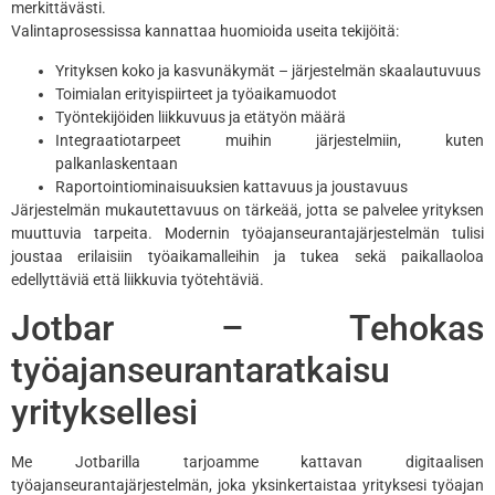
merkittävästi.
Valintaprosessissa kannattaa huomioida useita tekijöitä:
Yrityksen koko ja kasvunäkymät – järjestelmän skaalautuvuus
Toimialan erityispiirteet ja työaikamuodot
Työntekijöiden liikkuvuus ja etätyön määrä
Integraatiotarpeet muihin järjestelmiin, kuten
palkanlaskentaan
Raportointiominaisuuksien kattavuus ja joustavuus
Järjestelmän mukautettavuus on tärkeää, jotta se palvelee yrityksen
muuttuvia tarpeita. Modernin työajanseurantajärjestelmän tulisi
joustaa erilaisiin työaikamalleihin ja tukea sekä paikallaoloa
edellyttäviä että liikkuvia työtehtäviä.
Jotbar – Tehokas
työajanseurantaratkaisu
yrityksellesi
Me Jotbarilla tarjoamme kattavan digitaalisen
työajanseurantajärjestelmän, joka yksinkertaistaa yrityksesi työajan