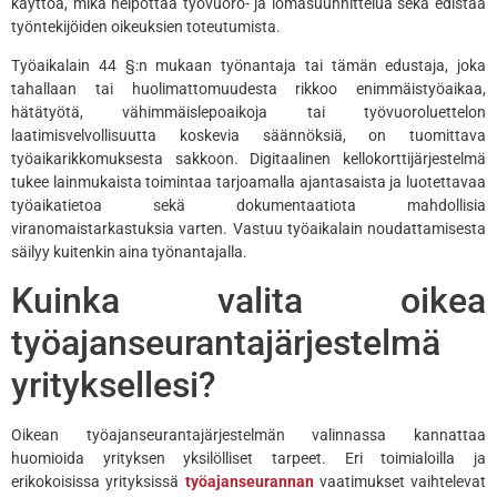
käyttöä, mikä helpottaa työvuoro- ja lomasuunnittelua sekä edistää
työntekijöiden oikeuksien toteutumista.
Työaikalain 44 §:n mukaan työnantaja tai tämän edustaja, joka
tahallaan tai huolimattomuudesta rikkoo enimmäistyöaikaa,
hätätyötä, vähimmäislepoaikoja tai työvuoroluettelon
laatimisvelvollisuutta koskevia säännöksiä, on tuomittava
työaikarikkomuksesta sakkoon. Digitaalinen kellokorttijärjestelmä
tukee lainmukaista toimintaa tarjoamalla ajantasaista ja luotettavaa
työaikatietoa sekä dokumentaatiota mahdollisia
viranomaistarkastuksia varten. Vastuu työaikalain noudattamisesta
säilyy kuitenkin aina työnantajalla.
Kuinka valita oikea
työajanseurantajärjestelmä
yrityksellesi?
Oikean työajanseurantajärjestelmän valinnassa kannattaa
huomioida yrityksen yksilölliset tarpeet. Eri toimialoilla ja
erikokoisissa yrityksissä
työajanseurannan
vaatimukset vaihtelevat