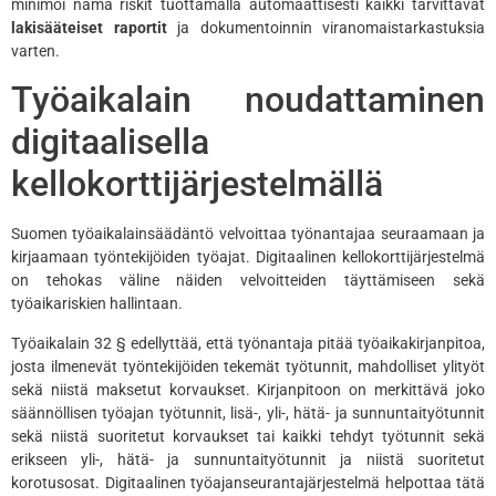
minimoi nämä riskit tuottamalla automaattisesti kaikki tarvittavat
lakisääteiset raportit
ja dokumentoinnin viranomaistarkastuksia
varten.
Työaikalain noudattaminen
digitaalisella
kellokorttijärjestelmällä
Suomen työaikalainsäädäntö velvoittaa työnantajaa seuraamaan ja
kirjaamaan työntekijöiden työajat. Digitaalinen kellokorttijärjestelmä
on tehokas väline näiden velvoitteiden täyttämiseen sekä
työaikariskien hallintaan.
Työaikalain 32 § edellyttää, että työnantaja pitää työaikakirjanpitoa,
josta ilmenevät työntekijöiden tekemät työtunnit, mahdolliset ylityöt
sekä niistä maksetut korvaukset. Kirjanpitoon on merkittävä joko
säännöllisen työajan työtunnit, lisä-, yli-, hätä- ja sunnuntaityötunnit
sekä niistä suoritetut korvaukset tai kaikki tehdyt työtunnit sekä
erikseen yli-, hätä- ja sunnuntaityötunnit ja niistä suoritetut
korotusosat. Digitaalinen työajanseurantajärjestelmä helpottaa tätä