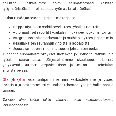
hallintaa. Ratkaisumme toimii saumattomasti kaikissa
työympäristöissä – toimistossa, työmaalla tai etätöissä.
Jotbarin työajanseurantajärjestelmä tarjoaa:
Helppokäyttöisen mobiilisovelluksen työaikakirjauksiin
Automaattiset raportit työaikalain mukaiseen dokumentointiin
Integraation palkanlaskentaan ja muihin yrityksen järjestelmiin
Reaaliaikaisen seurannan ylitöistä ja lepoajoista
Joustavat raportointiominaisuudet johtamisen tueksi
Tuhannet suomalaiset yritykset luottavat jo Jotbarin ratkaisuihin
työajan seurannassa. Järjestelmämme skaalautuu pienestä
yrityksestä suureen organisaatioon ja mukautuu toimialasi
erityistarpeisiin.
Ota yhteyttä
asiantuntijoihimme, niin keskustelemme yrityksesi
tarpeista ja näytämme, miten Jotbar tehostaa työajan hallintaasi jo
tänään.
Tarkista aina kaikki lakiin viittaavat asiat voimassaolevasta
lainsäädännöstä.