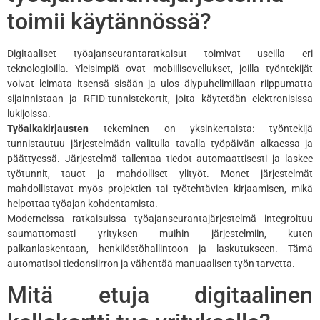
toimii käytännössä?
Digitaaliset työajanseurantaratkaisut toimivat useilla eri
teknologioilla. Yleisimpiä ovat mobiilisovellukset, joilla työntekijät
voivat leimata itsensä sisään ja ulos älypuhelimillaan riippumatta
sijainnistaan ja RFID-tunnistekortit, joita käytetään elektronisissa
lukijoissa.
Työaikakirjausten
tekeminen on yksinkertaista: työntekijä
tunnistautuu järjestelmään valitulla tavalla työpäivän alkaessa ja
päättyessä. Järjestelmä tallentaa tiedot automaattisesti ja laskee
työtunnit, tauot ja mahdolliset ylityöt. Monet järjestelmät
mahdollistavat myös projektien tai työtehtävien kirjaamisen, mikä
helpottaa työajan kohdentamista.
Moderneissa ratkaisuissa työajanseurantajärjestelmä integroituu
saumattomasti yrityksen muihin järjestelmiin, kuten
palkanlaskentaan, henkilöstöhallintoon ja laskutukseen. Tämä
automatisoi tiedonsiirron ja vähentää manuaalisen työn tarvetta.
Mitä etuja digitaalinen