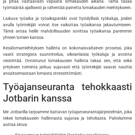
ja pitää vastaavasti vapaata lomakauden aikana. Tämä tasaa
työmäärää ajallisesti ja vähentää painetta lomakauden miehitykseen.
Liukuva työaika ja työaikapankki ovat hyödyllisiä työkaluja, joiden
avulla työntekijät voivat itse vaikuttaa työaikansa jakautumiseen.
Tämä antaa heille mahdollisuuden sovittaa työaikansa paremmin
yhteen lomien kanssa.
Kesälomamiehityksen hallinta on kokonaisvaltainen prosessi, joka
vaatii strategista suunnittelua, oikeanlaisia työkaluja ja avointa
viestintää. Onnistunut lomakausien hallinta takaa sen, että sekä
yrityksen toiminta jatkuu sujuvasti että työntekijät saavat nauttia
ansaitsemastaan lomasta stressittömästi.
Työajanseuranta tehokkaasti
Jotbarin kanssa
Me Jotbarilla tarjoamme kattavan työajanseurantajärjestelmän, joka
tekee lomakausien hallinnasta sujuvaa ja tehokasta. Palvelumme
auttaa sinua: