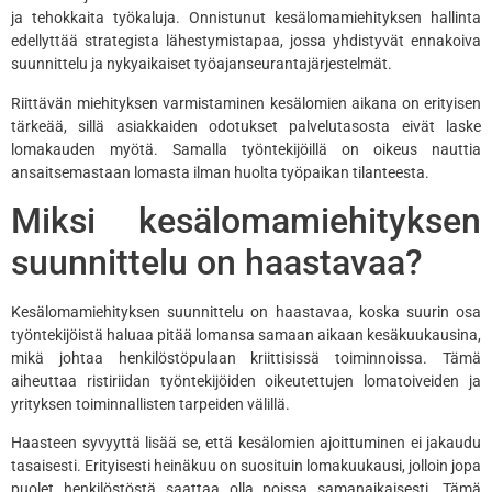
ja tehokkaita työkaluja. Onnistunut kesälomamiehityksen hallinta
edellyttää strategista lähestymistapaa, jossa yhdistyvät ennakoiva
suunnittelu ja nykyaikaiset työajanseurantajärjestelmät.
Riittävän miehityksen varmistaminen kesälomien aikana on erityisen
tärkeää, sillä asiakkaiden odotukset palvelutasosta eivät laske
lomakauden myötä. Samalla työntekijöillä on oikeus nauttia
ansaitsemastaan lomasta ilman huolta työpaikan tilanteesta.
Miksi kesälomamiehityksen
suunnittelu on haastavaa?
Kesälomamiehityksen suunnittelu on haastavaa, koska suurin osa
työntekijöistä haluaa pitää lomansa samaan aikaan kesäkuukausina,
mikä johtaa henkilöstöpulaan kriittisissä toiminnoissa. Tämä
aiheuttaa ristiriidan työntekijöiden oikeutettujen lomatoiveiden ja
yrityksen toiminnallisten tarpeiden välillä.
Haasteen syvyyttä lisää se, että kesälomien ajoittuminen ei jakaudu
tasaisesti. Erityisesti heinäkuu on suosituin lomakuukausi, jolloin jopa
puolet henkilöstöstä saattaa olla poissa samanaikaisesti. Tämä