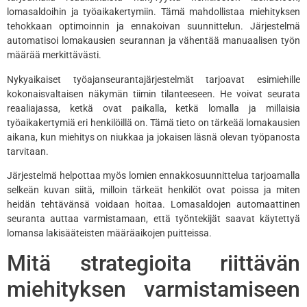
lomasaldoihin ja työaikakertymiin. Tämä mahdollistaa miehityksen
tehokkaan optimoinnin ja ennakoivan suunnittelun. Järjestelmä
automatisoi lomakausien seurannan ja vähentää manuaalisen työn
määrää merkittävästi.
Nykyaikaiset työajanseurantajärjestelmät tarjoavat esimiehille
kokonaisvaltaisen näkymän tiimin tilanteeseen. He voivat seurata
reaaliajassa, ketkä ovat paikalla, ketkä lomalla ja millaisia
työaikakertymiä eri henkilöillä on. Tämä tieto on tärkeää lomakausien
aikana, kun miehitys on niukkaa ja jokaisen läsnä olevan työpanosta
tarvitaan.
Järjestelmä helpottaa myös lomien ennakkosuunnittelua tarjoamalla
selkeän kuvan siitä, milloin tärkeät henkilöt ovat poissa ja miten
heidän tehtävänsä voidaan hoitaa. Lomasaldojen automaattinen
seuranta auttaa varmistamaan, että työntekijät saavat käytettyä
lomansa lakisääteisten määräaikojen puitteissa.
Mitä strategioita riittävän
miehityksen varmistamiseen