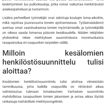
keskittyminen luo pullonkauloja, jotka voivat vaikuttaa merkittävästi
asiakaspalveluun ja tuotantoon.
Lisäksi perheelliset työntekijät ovat sidottuja koulujen loma-aikoihin,
mikä rajoittaa joustavuutta lomien ajoittamisessa. Työlainsäädäntö
asettaa omat vaatimuksensa lomien myöntämiselle, ja työntekijöillä
on oikeus saada lomansa pääosin kesäkaudella. Näiden tekijöiden
yhdistelmä tekee miehityksen suunnittelusta monimutkaista
tasapainoilua eri osapuolten tarpeiden välillä.
Milloin kesälomien
henkilöstösuunnittelu tulisi
aloittaa?
Kesälomien henkilöstösuunnittelu tulisi aloittaa viimeistään
tammikuussa, jotta kaikilla osapuolilla on riittävästi aikaa
valmistautua tulevaan lomakauteen. Varhainen suunnittelu
mahdollistaa tasapuolisen lomien jakamisen ja antaa aikaa löytää
ratkaisuja mahdollisiin miehitysongelmiin.