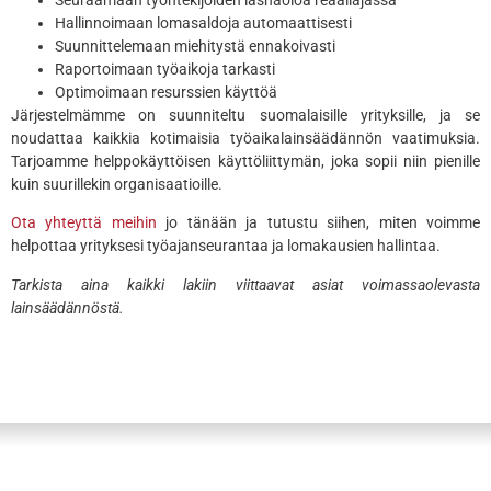
Seuraamaan työntekijöiden läsnäoloa reaaliajassa
Hallinnoimaan lomasaldoja automaattisesti
Suunnittelemaan miehitystä ennakoivasti
Raportoimaan työaikoja tarkasti
Optimoimaan resurssien käyttöä
Järjestelmämme on suunniteltu suomalaisille yrityksille, ja se
noudattaa kaikkia kotimaisia työaikalainsäädännön vaatimuksia.
Tarjoamme helppokäyttöisen käyttöliittymän, joka sopii niin pienille
kuin suurillekin organisaatioille.
Ota yhteyttä meihin
jo tänään ja tutustu siihen, miten voimme
helpottaa yrityksesi työajanseurantaa ja lomakausien hallintaa.
Tarkista aina kaikki lakiin viittaavat asiat voimassaolevasta
lainsäädännöstä.