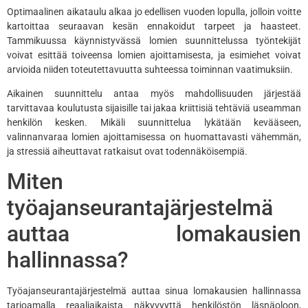
Optimaalinen aikataulu alkaa jo edellisen vuoden lopulla, jolloin voitte
kartoittaa seuraavan kesän ennakoidut tarpeet ja haasteet.
Tammikuussa käynnistyvässä lomien suunnittelussa työntekijät
voivat esittää toiveensa lomien ajoittamisesta, ja esimiehet voivat
arvioida niiden toteutettavuutta suhteessa toiminnan vaatimuksiin.
Aikainen suunnittelu antaa myös mahdollisuuden järjestää
tarvittavaa koulutusta sijaisille tai jakaa kriittisiä tehtäviä useamman
henkilön kesken. Mikäli suunnittelua lykätään kevääseen,
valinnanvaraa lomien ajoittamisessa on huomattavasti vähemmän,
ja stressiä aiheuttavat ratkaisut ovat todennäköisempiä.
Miten
työajanseurantajärjestelmä
auttaa lomakausien
hallinnassa?
Työajanseurantajärjestelmä auttaa sinua lomakausien hallinnassa
tarjoamalla reaaliaikaista näkyvyyttä henkilöstön läsnäoloon,