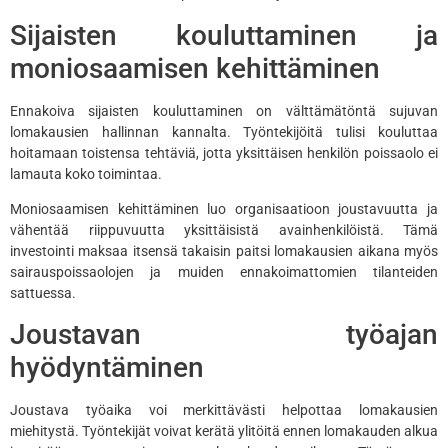
Sijaisten kouluttaminen ja
moniosaamisen kehittäminen
Ennakoiva sijaisten kouluttaminen on välttämätöntä sujuvan
lomakausien hallinnan kannalta. Työntekijöitä tulisi kouluttaa
hoitamaan toistensa tehtäviä, jotta yksittäisen henkilön poissaolo ei
lamauta koko toimintaa.
Moniosaamisen kehittäminen luo organisaatioon joustavuutta ja
vähentää riippuvuutta yksittäisistä avainhenkilöistä. Tämä
investointi maksaa itsensä takaisin paitsi lomakausien aikana myös
sairauspoissaolojen ja muiden ennakoimattomien tilanteiden
sattuessa.
Joustavan työajan
hyödyntäminen
Joustava työaika voi merkittävästi helpottaa lomakausien
miehitystä. Työntekijät voivat kerätä ylitöitä ennen lomakauden alkua