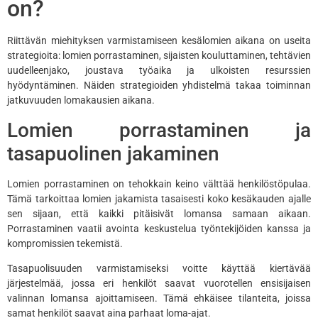
on?
Riittävän miehityksen varmistamiseen kesälomien aikana on useita
strategioita: lomien porrastaminen, sijaisten kouluttaminen, tehtävien
uudelleenjako, joustava työaika ja ulkoisten resurssien
hyödyntäminen. Näiden strategioiden yhdistelmä takaa toiminnan
jatkuvuuden lomakausien aikana.
Lomien porrastaminen ja
tasapuolinen jakaminen
Lomien porrastaminen on tehokkain keino välttää henkilöstöpulaa.
Tämä tarkoittaa lomien jakamista tasaisesti koko kesäkauden ajalle
sen sijaan, että kaikki pitäisivät lomansa samaan aikaan.
Porrastaminen vaatii avointa keskustelua työntekijöiden kanssa ja
kompromissien tekemistä.
Tasapuolisuuden varmistamiseksi voitte käyttää kiertävää
järjestelmää, jossa eri henkilöt saavat vuorotellen ensisijaisen
valinnan lomansa ajoittamiseen. Tämä ehkäisee tilanteita, joissa
samat henkilöt saavat aina parhaat loma-ajat.